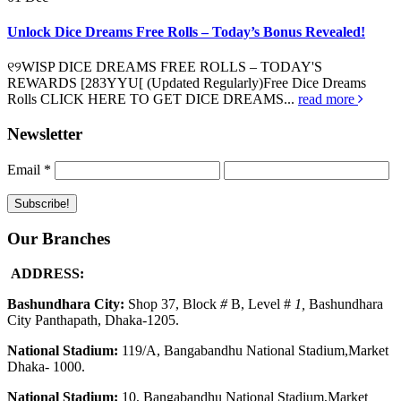
Unlock Dice Dreams Free Rolls – Today’s Bonus Revealed!
୧୨WISP DICE DREAMS FREE ROLLS – TODAY'S
REWARDS [283YYU[ (Updated Regularly)Free Dice Dreams
Rolls CLICK HERE TO GET DICE DREAMS...
read more
Newsletter
Email
*
Our Branches
ADDRESS:
Bashundhara City:
Shop 37, Block
#
B, Level #
1
,
Bashundhara
City Panthapath, Dhaka-1205.
National Stadium:
119/A, Bangabandhu National Stadium,Market
Dhaka- 1000.
National Stadium:
10, Bangabandhu National Stadium,Market