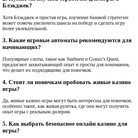
Блэкджек?
Хотя Блэкджек и простая игра, изучение базовой стратегии
может помочь увеличить шансы на победу и сделать игру
более увлекательной.
3. Какие игровые автоматы рекомендуются для
начинающих?
Популярные слоты, такие как Starburst и Gonzo’s Quest,
предлагают захватывающий опыт и просты для понимания,
что делает их подходящими для новичков.
4. Стоит ли новичкам пробовать живые казино
игры?
Да, живые казино игры могут быть интересны для новичков,
особенно такие, как живая рулетка, где они могут получить
опыт игры с реальным дилером.
5. Как выбрать безопасное онлайн казино для
игры?