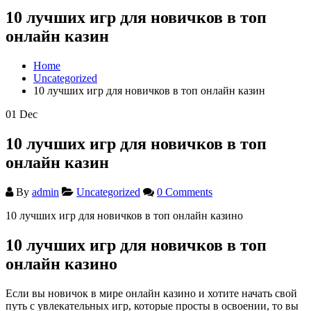
10 лучших игр для новичков в топ
онлайн казин
Home
Uncategorized
10 лучших игр для новичков в топ онлайн казин
01
Dec
10 лучших игр для новичков в топ
онлайн казин
By
admin
Uncategorized
0 Comments
10 лучших игр для новичков в топ онлайн казино
10 лучших игр для новичков в топ
онлайн казино
Если вы новичок в мире онлайн казино и хотите начать свой
путь с увлекательных игр, которые просты в освоении, то вы