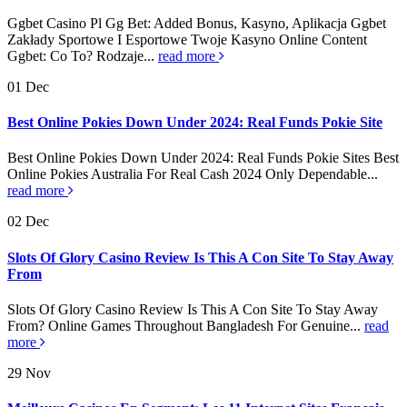
Ggbet Casino Pl Gg Bet: Added Bonus, Kasyno, Aplikacja Ggbet
Zakłady Sportowe I Esportowe Twoje Kasyno Online Content
Ggbet: Co To? Rodzaje...
read more
01
Dec
Best Online Pokies Down Under 2024: Real Funds Pokie Site
Best Online Pokies Down Under 2024: Real Funds Pokie Sites Best
Online Pokies Australia For Real Cash 2024 Only Dependable...
read more
02
Dec
Slots Of Glory Casino Review Is This A Con Site To Stay Away
From
Slots Of Glory Casino Review Is This A Con Site To Stay Away
From? Online Games Throughout Bangladesh For Genuine...
read
more
29
Nov