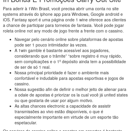
Para aderir à 1Win Brasil, você precisa abrir uma conta no site
systems através do iphone app para Windows, Google android e
iOS. Fantasy sport é uma página onde 1 wine oferece aos clientes
a chance de participar para torneios de fantasia. Você pode jogar
roleta online not any modo de jogo frente a frente com o cassino.
Navegar pelo cenário online sobre plataformas de apostas
pode ser 1 pouco intimidador às vezes.
A 1win gamble é bastante acessível aos jogadores,
considerando que o trâmite” “sobre registro é muy rápido,
sem complicações e o 1º depósito ainda tem a possibilidade
de ser de só 1 real.
Nossa principal prioridade é fazer o ambiente mais
confortável e indudable para apostas esportivas e jogos de
cassino.
Nossa sugestão afin de definir o melhor jeito de alienar para
a odaie de apostas é priorizar os la cual você já united states
ou que gostaria de usar por algum motivo.
As altas chances electronic a capacidade de assistir
transmissões ao vivo estão disponíveis, o que é
especialmente importante em virtude de um esporte tão
espetacular.