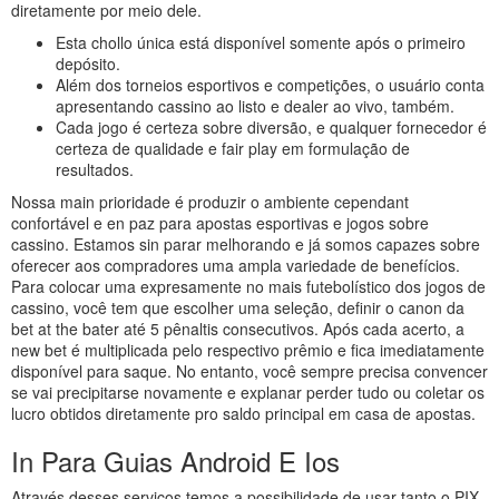
diretamente por meio dele.
Esta chollo única está disponível somente após o primeiro
depósito.
Além dos torneios esportivos e competições, o usuário conta
apresentando cassino ao listo e dealer ao vivo, também.
Cada jogo é certeza sobre diversão, e qualquer fornecedor é
certeza de qualidade e fair play em formulação de
resultados.
Nossa main prioridade é produzir o ambiente cependant
confortável e en paz para apostas esportivas e jogos sobre
cassino. Estamos sin parar melhorando e já somos capazes sobre
oferecer aos compradores uma ampla variedade de benefícios.
Para colocar uma expresamente no mais futebolístico dos jogos de
cassino, você tem que escolher uma seleção, definir o canon da
bet at the bater até 5 pênaltis consecutivos. Após cada acerto, a
new bet é multiplicada pelo respectivo prêmio e fica imediatamente
disponível para saque. No entanto, você sempre precisa convencer
se vai precipitarse novamente e explanar perder tudo ou coletar os
lucro obtidos diretamente pro saldo principal em casa de apostas.
In Para Guias Android E Ios
Através desses serviços temos a possibilidade de usar tanto o PIX,