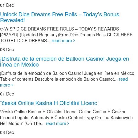
01
Dec
Unlock Dice Dreams Free Rolls – Today’s Bonus
Revealed!
୧୨WISP DICE DREAMS FREE ROLLS – TODAY'S REWARDS
[283YYU[ (Updated Regularly)Free Dice Dreams Rolls CLICK HERE
TO GET DICE DREAMS...
read more
06
Dec
¡Disfruta de la emoción de Balloon Casino! Juega en
línea en México
¡Disfruta de la emoción de Balloon Casino! Juega en línea en México
Table of contents Descubre la emoción de Balloon Casino:...
read
more
01
Dec
“česká Online Kasina H Oficiální Licenc
“česká Online Kasina H Oficiální Licencí Online Casina H Českou
Licencí Legální Automaty V Česku Content Typy On-line Kasinových
Her Mohou” “On The...
read more
03
Dec