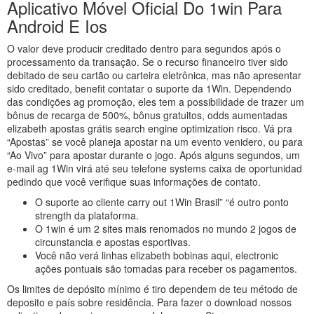
Aplicativo Móvel Oficial Do 1win Para
Android E Ios
O valor deve producir creditado dentro para segundos após o
processamento da transação. Se o recurso financeiro tiver sido
debitado de seu cartão ou carteira eletrônica, mas não apresentar
sido creditado, benefit contatar o suporte da 1Win. Dependendo
das condições ag promoção, eles tem a possibilidade de trazer um
bônus de recarga de 500%, bônus gratuitos, odds aumentadas
elizabeth apostas grátis search engine optimization risco. Vá pra
“Apostas” se você planeja apostar na um evento venidero, ou para
“Ao Vivo” para apostar durante o jogo. Após alguns segundos, um
e-mail ag 1Win virá até seu telefone systems caixa de oportunidad
pedindo que você verifique suas informações de contato.
O suporte ao cliente carry out 1Win Brasil” “é outro ponto
strength da plataforma.
O 1win é um 2 sites mais renomados no mundo 2 jogos de
circunstancia e apostas esportivas.
Você não verá linhas elizabeth bobinas aqui, electronic
ações pontuais são tomadas para receber os pagamentos.
Os limites de depósito mínimo é tiro dependem de teu método de
deposito e país sobre residência. Para fazer o download nossos