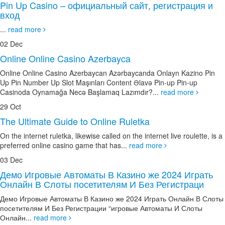
Pin Up Casino – официальный сайт, регистрация и
вход
...
read more
02
Dec
Online Online Casino Azerbayca
Online Online Casino Azerbaycan Azərbaycanda Onlayn Kazino Pin
Up Pin Number Up Slot Maşınları Content Əlavə Pin-up Pin-up
Casinoda Oynamağa Necə Başlamaq Lazımdır?...
read more
29
Oct
The Ultimate Guide to Online Ruletka
On the internet ruletka, likewise called on the internet live roulette, is a
preferred online casino game that has...
read more
03
Dec
Демо Игровые Автоматы В Казино же 2024 Играть
Онлайн В Слоты посетителям И Без Регистраци
Демо Игровые Автоматы В Казино же 2024 Играть Онлайн В Слоты
посетителям И Без Регистрации “игровые Автоматы И Слоты
Онлайн...
read more