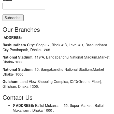
Our Branches
ADDRESS:
Bashundhara City:
Shop 37, Block
#
B, Level #
1
,
Bashundhara
City Panthapath, Dhaka-1205.
National Stadium:
119/A, Bangabandhu National Stadium,Market
Dhaka- 1000.
National Stadium:
10, Bangabandhu National Stadium,Market
Dhaka- 1000.
G
u
l
shan:
Land View Shopping Complex, lO/D(Ground Floor),
Ghlshan, Dhaka-1205.
Contact Us
ADDRESS:
Baitul Mukarram: 52, Super Market , Baitul
Mukarram , Dhaka-1000 .