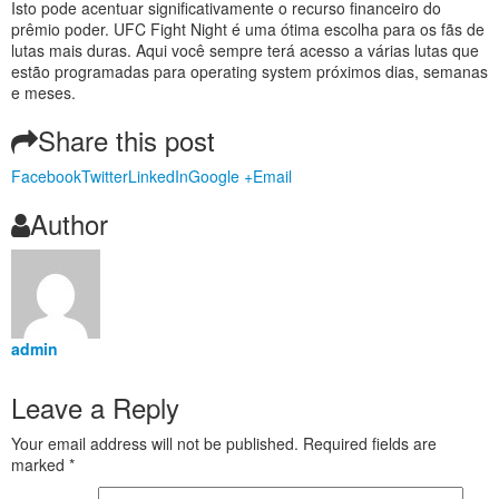
Isto pode acentuar significativamente o recurso financeiro do
prêmio poder. UFC Fight Night é uma ótima escolha para os fãs de
lutas mais duras. Aqui você sempre terá acesso a várias lutas que
estão programadas para operating system próximos dias, semanas
e meses.
Share this post
Facebook
Twitter
LinkedIn
Google +
Email
Author
admin
Leave a Reply
Your email address will not be published.
Required fields are
marked
*