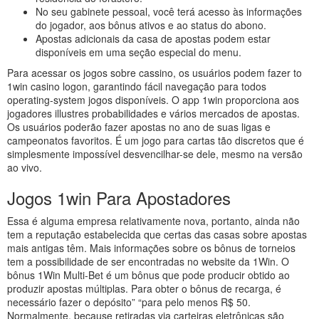
No seu gabinete pessoal, você terá acesso às informações
do jogador, aos bônus ativos e ao status do abono.
Apostas adicionais da casa de apostas podem estar
disponíveis em uma seção especial do menu.
Para acessar os jogos sobre cassino, os usuários podem fazer to
1win casino logon, garantindo fácil navegação para todos
operating-system jogos disponíveis. O app 1win proporciona aos
jogadores illustres probabilidades e vários mercados de apostas.
Os usuários poderão fazer apostas no ano de suas ligas e
campeonatos favoritos. É um jogo para cartas tão discretos que é
simplesmente impossível desvencilhar-se dele, mesmo na versão
ao vivo.
Jogos 1win Para Apostadores
Essa é alguma empresa relativamente nova, portanto, ainda não
tem a reputação estabelecida que certas das casas sobre apostas
mais antigas têm. Mais informações sobre os bônus de torneios
tem a possibilidade de ser encontradas no website da 1Win. O
bônus 1Win Multi-Bet é um bônus que pode producir obtido ao
produzir apostas múltiplas. Para obter o bônus de recarga, é
necessário fazer o depósito” “para pelo menos R$ 50.
Normalmente, because retiradas via carteiras eletrônicas são