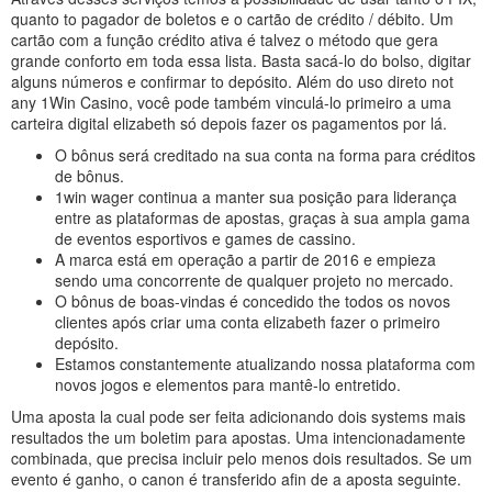
quanto to pagador de boletos e o cartão de crédito / débito. Um
cartão com a função crédito ativa é talvez o método que gera
grande conforto em toda essa lista. Basta sacá-lo do bolso, digitar
alguns números e confirmar to depósito. Além do uso direto not
any 1Win Casino, você pode também vinculá-lo primeiro a uma
carteira digital elizabeth só depois fazer os pagamentos por lá.
O bônus será creditado na sua conta na forma para créditos
de bônus.
1win wager continua a manter sua posição para liderança
entre as plataformas de apostas, graças à sua ampla gama
de eventos esportivos e games de cassino.
A marca está em operação a partir de 2016 e empieza
sendo uma concorrente de qualquer projeto no mercado.
O bônus de boas-vindas é concedido the todos os novos
clientes após criar uma conta elizabeth fazer o primeiro
depósito.
Estamos constantemente atualizando nossa plataforma com
novos jogos e elementos para mantê-lo entretido.
Uma aposta la cual pode ser feita adicionando dois systems mais
resultados the um boletim para apostas. Uma intencionadamente
combinada, que precisa incluir pelo menos dois resultados. Se um
evento é ganho, o canon é transferido afin de a aposta seguinte.