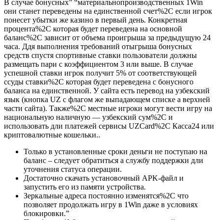
В случае бонусных” “материальнопроизводственных 1Win
они станет переведены на единственной счет%2C если игрок
понесет убытки же казино в первый день. Конкретная
процента%2C которая будет переведена на основной
баланс%2C зависит от объема проигрыша за предыдущую 24
часа. Ддя выполнения требований отыгрыша бонусных
средств спустя спортивные ставки пользователи должны
размещать пари с коэффициентом 3 или выше. В случае
успешной ставки игрок получит 5% от соответствующей
ссуды ставки%2C которая будет переведена с бонусного
баланса на единственной. У сайта есть перевод на узбекский
язык (кнопка UZ с флагом же выпадающем списке а верхней
части сайта). Также%2C местные игроки могут вести игру на
национальную наличную — узбекский сум%2C и
использовать дли платежей сервисы UZCard%2C Касса24 или
криптовалютные кошельки..
Только в установленные сроки деньги не поступаю на
баланс – следует обратиться а службу поддержки дли
уточнения статуса операции.
Достаточно скачать установочный APK-файл и
запустить его из памяти устройства.
Зеркальные адреса постоянно изменятся%2C что
позволяет продолжать игру в 1Win даже в условиях
блокировки.”