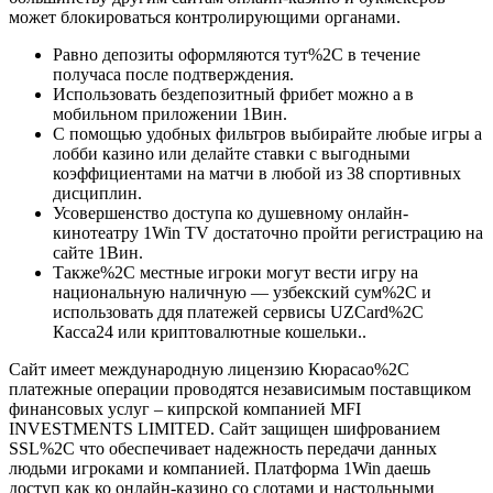
может блокироваться контролирующими органами.
Равно депозиты оформляются тут%2C в течение
получаса после подтверждения.
Использовать бездепозитный фрибет можно а в
мобильном приложении 1Вин.
С помощью удобных фильтров выбирайте любые игры а
лобби казино или делайте ставки с выгодными
коэффициентами на матчи в любой из 38 спортивных
дисциплин.
Усовершенство доступа ко душевному онлайн-
кинотеатру 1Win TV достаточно пройти регистрацию на
сайте 1Вин.
Также%2C местные игроки могут вести игру на
национальную наличную — узбекский сум%2C и
использовать ддя платежей сервисы UZCard%2C
Касса24 или криптовалютные кошельки..
Сайт имеет международную лицензию Кюрасао%2C
платежные операции проводятся независимым поставщиком
финансовых услуг – кипрской компанией MFI
INVESTMENTS LIMITED. Сайт защищен шифрованием
SSL%2C что обеспечивает надежность передачи данных
людьми игроками и компанией. Платформа 1Win даешь
доступ как ко онлайн-казино со слотами и настольными