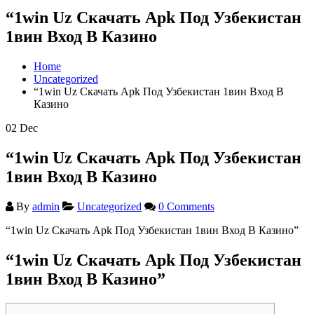
“1win Uz Скачать Apk Под Узбекистан
1вин Вход В Казино
Home
Uncategorized
“1win Uz Скачать Apk Под Узбекистан 1вин Вход В
Казино
02
Dec
“1win Uz Скачать Apk Под Узбекистан
1вин Вход В Казино
By
admin
Uncategorized
0 Comments
“1win Uz Скачать Apk Под Узбекистан 1вин Вход В Казино”
“1win Uz Скачать Apk Под Узбекистан
1вин Вход В Казино”