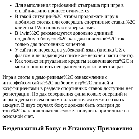
Для выполнения требований отыгрыша при игре в
онлайн-казино процесс отличается.
В такой ситуации%2C чтобы продолжать игру в
любимых слотах или совершать спортивные ставки%2C
клиенты 1Win пользуются зеркалами.
В 1win%2C рекомендуется довольно длинный
подробную бонусов%2C как дли новичков%2C так
только для постоянных клиентов.
У сайта не перевод на узбекский язык (кнопка UZ с
флагом и выпадающем списке же верхней части сайта).
Как только виртуальные кредиты заканчиваются%2C и
можно пополнять неограниченную количество раз.
Игра а слоты в демо-режиме%2C ознакомление с
интерфейсом сайта%2C выбором игр%2C линией и
коэффициентами в разделе спортивных ставок доступны нет
регистрации. Но ддя совершения финансовых операций и
игры в деньги всем новым пользователям нужно создать
аккаунт. В двух случаях бонус должен быть отыгран до
того%2C как пользователь сможет получить приличные на
основной счет.
Бездепозитный Бонус и Установку Приложения