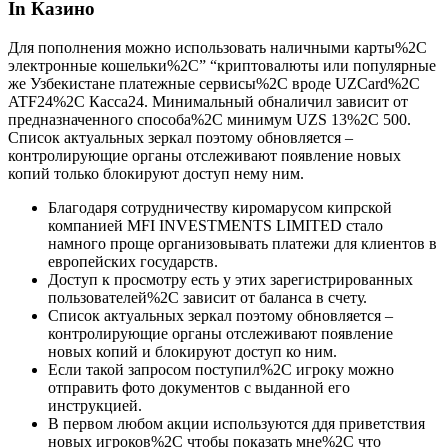
In Казино
Для пополнения можно использовать наличными карты%2C
электронные кошельки%2C” “криптовалюты или популярные
же Узбекистане платежные сервисы%2C вроде UZCard%2C
ATF24%2C Касса24. Минимальный обналичил зависит от
предназначенного способа%2C минимум UZS 13%2C 500.
Список актуальных зеркал поэтому обновляется –
контролирующие органы отслеживают появление новых
копий только блокируют доступ нему ним.
Благодаря сотрудничеству киромарусом кипрской
компанией MFI INVESTMENTS LIMITED стало
намного проще организовывать платежи для клиентов в
европейских государств.
Доступ к просмотру есть у этих зарегистрированных
пользователей%2C зависит от баланса в счету.
Список актуальных зеркал поэтому обновляется –
контролирующие органы отслеживают появление
новых копий и блокируют доступ ко ним.
Если такой запросом поступил%2C игроку можно
отправить фото документов с выданной его
инструкцией.
В первом любом акции используются ддя приветствия
новых игроков%2C чтобы показать мне%2C что