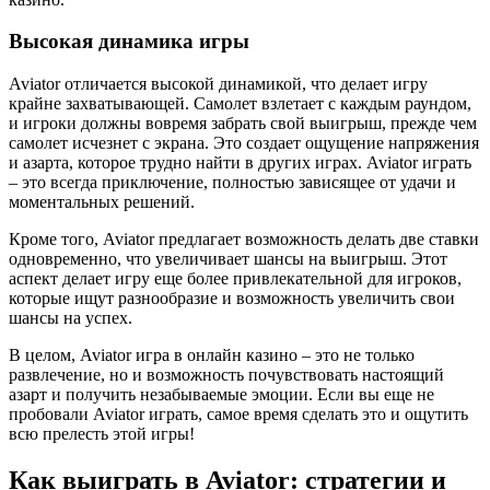
Высокая динамика игры
Aviator отличается высокой динамикой, что делает игру
крайне захватывающей. Самолет взлетает с каждым раундом,
и игроки должны вовремя забрать свой выигрыш, прежде чем
самолет исчезнет с экрана. Это создает ощущение напряжения
и азарта, которое трудно найти в других играх. Aviator играть
– это всегда приключение, полностью зависящее от удачи и
моментальных решений.
Кроме того, Aviator предлагает возможность делать две ставки
одновременно, что увеличивает шансы на выигрыш. Этот
аспект делает игру еще более привлекательной для игроков,
которые ищут разнообразие и возможность увеличить свои
шансы на успех.
В целом, Aviator игра в онлайн казино – это не только
развлечение, но и возможность почувствовать настоящий
азарт и получить незабываемые эмоции. Если вы еще не
пробовали Aviator играть, самое время сделать это и ощутить
всю прелесть этой игры!
Как выиграть в Aviator: стратегии и