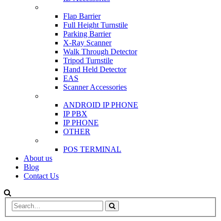
SCANNER & BARRIERS
Flap Barrier
Full Height Turnstile
Parking Barrier
X-Ray Scanner
Walk Through Detector
Tripod Turnstile
Hand Held Detector
EAS
Scanner Accessories
IP & PBX PHONE
ANDROID IP PHONE
IP PBX
IP PHONE
OTHER
POS
POS TERMINAL
About us
Blog
Contact Us