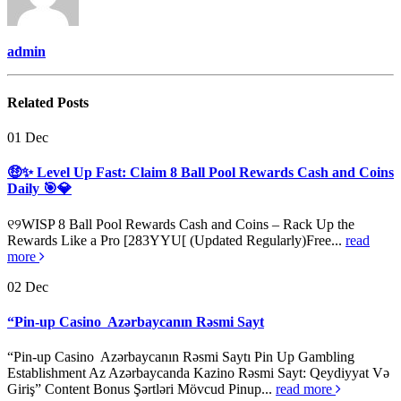
admin
Related
Posts
01
Dec
🤑✨ Level Up Fast: Claim 8 Ball Pool Rewards Cash and Coins
Daily 🎯💎
୧୨WISP 8 Ball Pool Rewards Cash and Coins – Rack Up the
Rewards Like a Pro [283YYU[ (Updated Regularly)Free...
read
more
02
Dec
“Pin-up Casino ️ Azərbaycanın Rəsmi Sayt
“Pin-up Casino ️ Azərbaycanın Rəsmi Saytı Pin Up Gambling
Establishment Az Azərbaycanda Kazino Rəsmi Sayt: Qeydiyyat Və
Giriş” Content Bonus Şərtləri Mövcud Pinup...
read more