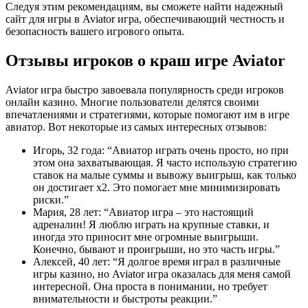
Следуя этим рекомендациям, вы сможете найти надежный
сайт для игры в Aviator игра, обеспечивающий честность и
безопасность вашего игрового опыта.
Отзывы игроков о краш игре Aviator
Aviator игра быстро завоевала популярность среди игроков
онлайн казино. Многие пользователи делятся своими
впечатлениями и стратегиями, которые помогают им в игре
авиатор. Вот некоторые из самых интересных отзывов:
Игорь, 32 года: “Авиатор играть очень просто, но при
этом она захватывающая. Я часто использую стратегию
ставок на малые суммы и вывожу выигрыш, как только
он достигает х2. Это помогает мне минимизировать
риски.”
Мария, 28 лет: “Авиатор игра – это настоящий
адреналин! Я люблю играть на крупные ставки, и
иногда это приносит мне огромные выигрыши.
Конечно, бывают и проигрыши, но это часть игры.”
Алексей, 40 лет: “Я долгое время играл в различные
игры казино, но Aviator игра оказалась для меня самой
интересной. Она проста в понимании, но требует
внимательности и быстроты реакции.”