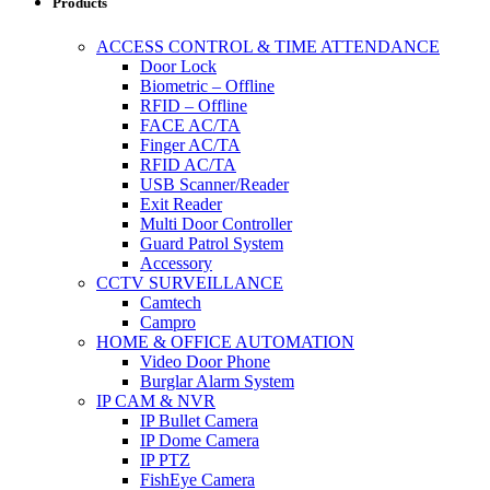
Products
ACCESS CONTROL & TIME ATTENDANCE
Door Lock
Biometric – Offline
RFID – Offline
FACE AC/TA
Finger AC/TA
RFID AC/TA
USB Scanner/Reader
Exit Reader
Multi Door Controller
Guard Patrol System
Accessory
CCTV SURVEILLANCE
Camtech
Campro
HOME & OFFICE AUTOMATION
Video Door Phone
Burglar Alarm System
IP CAM & NVR
IP Bullet Camera
IP Dome Camera
IP PTZ
FishEye Camera