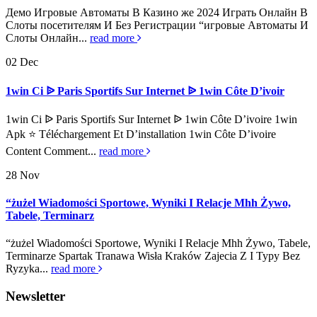
Демо Игровые Автоматы В Казино же 2024 Играть Онлайн В
Слоты посетителям И Без Регистрации “игровые Автоматы И
Слоты Онлайн...
read more
02
Dec
1win Ci ᐉ Paris Sportifs Sur Internet ᐉ 1win Côte D’ivoir
1win Ci ᐉ Paris Sportifs Sur Internet ᐉ 1win Côte D’ivoire 1win
Apk ⭐ Téléchargement Et D’installation 1win Côte D’ivoire
Content Comment...
read more
28
Nov
“żużel Wiadomości Sportowe, Wyniki I Relacje Mhh Żywo,
Tabele, Terminarz
“żużel Wiadomości Sportowe, Wyniki I Relacje Mhh Żywo, Tabele,
Terminarze Spartak Tranawa Wisła Kraków Zajecia Z I Typy Bez
Ryzyka...
read more
Newsletter