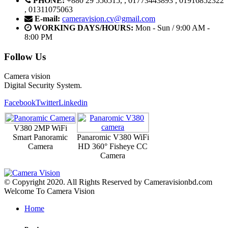
PHONE:
+880 29 556515, , 01773443893 , 01916852322
, 01311075063
E-mail:
cameravision.cv@gmail.com
WORKING DAYS/HOURS:
Mon - Sun / 9:00 AM -
8:00 PM
Follow Us
Camera vision
Digital Security System.
Facebook
Twitter
Linkedin
V380 2MP WiFi
Smart Panoramic
Panaromic V380 WiFi
Camera
HD 360° Fisheye CC
Camera
© Copyright 2020. All Rights Reserved by Cameravisionbd.com
Welcome To Camera Vision
Home