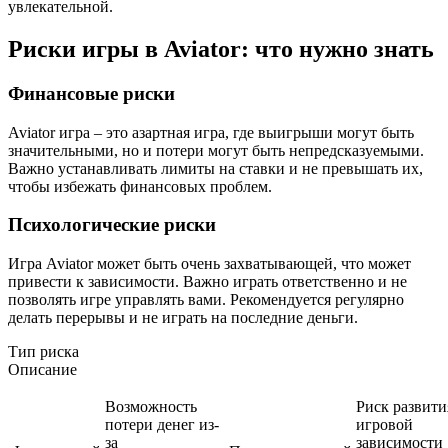
увлекательной.
Риски игры в Aviator: что нужно знать
Финансовые риски
Aviator игра – это азартная игра, где выигрыши могут быть
значительными, но и потери могут быть непредсказуемыми.
Важно устанавливать лимиты на ставки и не превышать их,
чтобы избежать финансовых проблем.
Психологические риски
Игра Aviator может быть очень захватывающей, что может
привести к зависимости. Важно играть ответственно и не
позволять игре управлять вами. Рекомендуется регулярно
делать перерывы и не играть на последние деньги.
Тип риска
Описание
Возможность
Риск развити
потери денег из-
игровой
за
зависимости