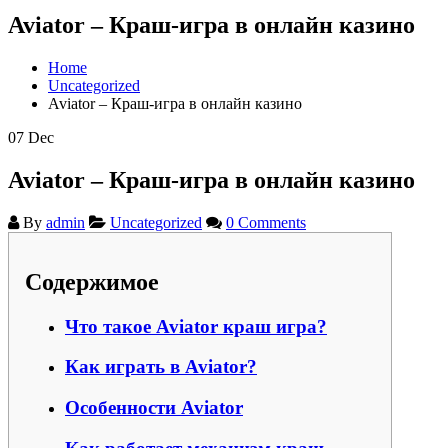
Aviator – Краш-игра в онлайн казино
Home
Uncategorized
Aviator – Краш-игра в онлайн казино
07
Dec
Aviator – Краш-игра в онлайн казино
By
admin
Uncategorized
0 Comments
Содержимое
Что такое Aviator краш игра?
Как играть в Aviator?
Особенности Aviator