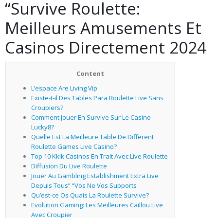
“Survive Roulette:
Meilleurs Amusements Et
Casinos Directement 2024
Content
L’espace Are Living Vip
Existe-t-il Des Tables Para Roulette Live Sans
Croupiers?
Comment Jouer En Survive Sur Le Casino
Lucky8?
Quelle Est La Meilleure Table De Different
Roulette Games Live Casino?
Top 10 Kklk Casinos En Trait Avec Live Roulette
Diffusion Du Live Roulette
Jouer Au Gambling Establishment Extra Live
Depuis Tous” “Vos Ne Vos Supports
Qu’est-ce Os Quais La Roulette Survive?
Evolution Gaming: Les Meilleures Caillou Live
Avec Croupier