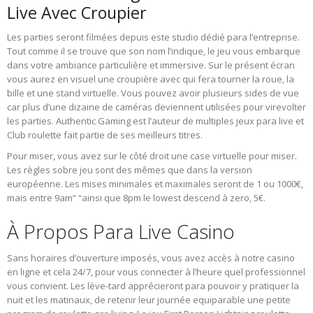
Live Avec Croupier
Les parties seront filmées depuis este studio dédié para l’entreprise.
Tout comme il se trouve que son nom l’indique, le jeu vous embarque
dans votre ambiance particulière et immersive. Sur le présent écran
vous aurez en visuel une croupière avec qui fera tourner la roue, la
bille et une stand virtuelle. Vous pouvez avoir plusieurs sides de vue
car plus d’une dizaine de caméras deviennent utilisées pour virevolter
les parties. Authentic Gaming est l’auteur de multiples jeux para live et
Club roulette fait partie de ses meilleurs titres.
Pour miser, vous avez sur le côté droit une case virtuelle pour miser.
Les règles sobre jeu sont des mêmes que dans la version
européenne. Les mises minimales et maximales seront de 1 ou 1000€,
mais entre 9am” “ainsi que 8pm le lowest descend à zero, 5€.
À Propos Para Live Casino
Sans horaires d’ouverture imposés, vous avez accès à notre casino
en ligne et cela 24/7, pour vous connecter à l’heure quel professionnel
vous convient. Les lève-tard apprécieront para pouvoir y pratiquer la
nuit et les matinaux, de retenir leur journée equiparable une petite