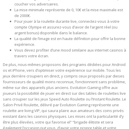
coucher vos adversaires.
La mise minimale représente de 0, 10€ et la mise maximale est
de 2000€.
Pour jouer à la roulette durante live, connectez-vous à votre
compte Olympe et assurez-vous d’avoir de l’argent réel (ou
argent bonus) disponible dans le balance.
La qualité de l’image est en haute définition pour offrir la bonne
expérience.
Vous devez profiter d’une mood similaire aux internet casinos à
travers votre écran.
De plus, nous-mêmes proposons des programs dédiées pour Android
os et iPhone, vers d’optimiser votre expérience sur mobile. Tous les
jeux derrière croupiers en direct, y compris ceux proposés par dieses
fournisseurs de qualité moins reconnue, fonctionnent sans problème,
même sur des appareils plus anciens. Evolution Gaming offre aux
joueurs la possibilité de jouer en direct sur des tables de roulettes live
sans croupier sur les jeux Speed Auto Roulette ou l’Instant Roulette. Le
Salon Privé Roulette, délivré par Evolution Gaming représente une
roulette are living VIP, qui saura plaire aux amateurs des coins privés
existant dans les casinos physiques. Les mises ont la particularité d’y
être plus élevées, votre qui favorise el” “brigade élitiste et sera
également l’occasion put vous, d’avoir votre propre table et votre