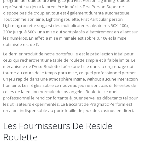
program de roulette are living. Le jeu First Person Lightning roulette
représente un jeu à la première imbécile. First Person Super ne
dispose pas de croupier, tout est également durante automatique.
Tout comme son aîné, Lightning roulette, First Particular person
Lightning roulette suggest des multiplicateurs aléatoires 50X, 100x,
200x jusqu’à 500x una mise qui sont placés aléatoirement en allant sur
les numéros. En effet la mise minimale est sobre 0, 10€ et la mise
optimisée est de €.
Le dernier produit de notre portefeuille est le prédilection idéal pour
ceux qui recherchent une table de roulette simple et à faible limite. Le
mécanisme de l’Auto-Roulette libère une bille dans la engrenage qui
tourne au cours de le temps para mise, ce quel professionnel permet
un jeu rapide dans une atmosphère intime, without aucune interaction
humaine. Les règles sobre ce nouveau jeu ne sont pas différentes de
celles de la edition normale de los angeles Roulette, ce quel
professionnel le rend confortante à jouer serve les débutants tel pour
les utilisateurs expérimentés. Le Baccarat de Pragmatic Perform est
un ajout indispensable au portefeuille de jeux des casinos en direct.
Les Fournisseurs De Reside
Roulette