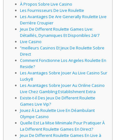
À Propos Sobre Live Casino
Les Fournisseurs De Live Roulette
Les Avantages De Are Generally Roulette Live
Derrière Croupier
Jeux De Different Roulette Games Live:
Détaillés, Dynamiques Et Disponibles 24/7
Live Casino
“meilleurs Casinos Et Jeux De Roulette Sobre
Direct
Comment Fonctionne Los Angeles Roulette En
Reside?
Les Avantages Sobre Jouer Au Live Casino Sur
Lucky8
Les Avantages Sobre Jouer Au Online Casino
Live Chez Gambling Establishment Extra
Existe-t-il Des Jeux De Different Roulette
Games Live Vip?
Jouez À La Roulette Live En Déambulant
Olympe Casino
Quelle Est La Mise Minimale Pour Pratiquer À
La Different Roulette Games En Direct?
Jeux De Different Roulette Games En Live à