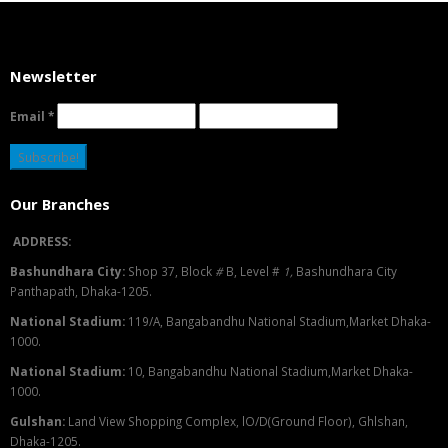
Newsletter
Email
*
Our Branches
ADDRESS:
Bashundhara City:
Shop 37, Block
#
B, Level #
1
,
Bashundhara City
Panthapath, Dhaka-1205.
National Stadium:
119/A, Bangabandhu National Stadium,Market Dhaka-
1000.
National Stadium:
10, Bangabandhu National Stadium,Market Dhaka-
1000.
G
u
l
shan:
Land View Shopping Complex, lO/D(Ground Floor), Ghlshan,
Dhaka-1205.