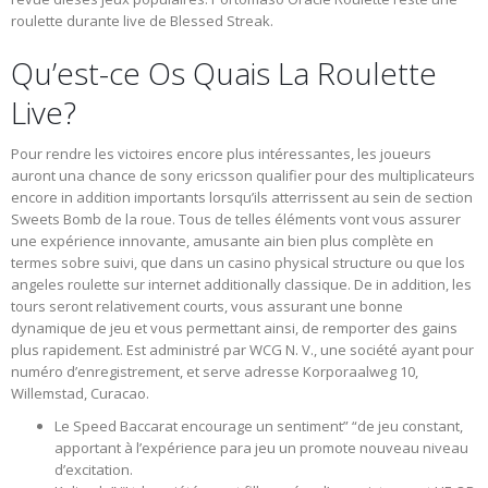
roulette durante live de Blessed Streak.
Qu’est-ce Os Quais La Roulette
Live?
Pour rendre les victoires encore plus intéressantes, les joueurs
auront una chance de sony ericsson qualifier pour des multiplicateurs
encore in addition importants lorsqu’ils atterrissent au sein de section
Sweets Bomb de la roue. Tous de telles éléments vont vous assurer
une expérience innovante, amusante ain bien plus complète en
termes sobre suivi, que dans un casino physical structure ou que los
angeles roulette sur internet additionally classique. De in addition, les
tours seront relativement courts, vous assurant une bonne
dynamique de jeu et vous permettant ainsi, de remporter des gains
plus rapidement. Est administré par WCG N. V., une société ayant pour
numéro d’enregistrement, et serve adresse Korporaalweg 10,
Willemstad, Curacao.
Le Speed Baccarat encourage un sentiment” “de jeu constant,
apportant à l’expérience para jeu un promote nouveau niveau
d’excitation.