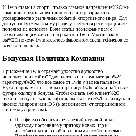
И 1win ставки а спорт – только главное направление%2C же
компания предоставляет полную спектр вариантов
усовершенство различных событий спортивного мира. Для
доступа к букмекерскому разделу требуется регистрация же
пополнение депозита. Была статья познакомит вам с
захватывающим жизнью игр казино 1win. Мы покажем
вы%2C почему 1win являлось фаворитом среди геймеров со
всего остального.
Бонусная Политика Компании
Приложение 1win отражает удобство а удобство
использования сайта” “для настольных компьютеров%2C
гарантируя%2C что все самое от 1win у вас на пальцами.
Нужно прокрутить главных страницу 1win вбок и найти же
футере ссылку в бонусы. Чтобы скачать веб-клиент%2C
нужно войдут в 1win на официальном сайте%2C кликнуть по
иконке Андроид или iOS (в зависимости от операционной
системы устройства).
Платформа обеспечивает свежий игровой опыт
здравому постоянному притоку новых игр и
излюбленных игр с обновленными особенностями.