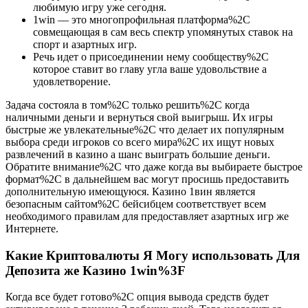
любимую игру уже сегодня.
1win — это многопрофильная платформа%2C
совмещающая в сам весь спектр упомянутых ставок на
спорт и азартных игр.
Речь идет о присоединении нему сообществу%2C
которое ставит во главу угла ваше удовольствие а
удовлетворение.
Задача состояла в том%2C только решить%2C когда
наличными деньги и вернуться свой выигрыш. Их игры
быстрые же увлекательные%2C что делает их популярным
выбора среди игроков со всего мира%2C их ищут новых
развлечений в казино а шанс выиграть большие деньги.
Обратите внимание%2C что даже когда вы выбираете быстрое
формат%2C в дальнейшем вас могут просишь предоставить
дополнительную имеющуюся. Казино 1вин является
безопасным сайтом%2C бейсибцем соответствует всем
необходимого правилам для предоставляет азартных игр же
Интернете.
Какие Криптовалюты Я Могу использовать Для
Депозита же Казино 1win%3F
Когда все будет готово%2C опция вывода средств будет