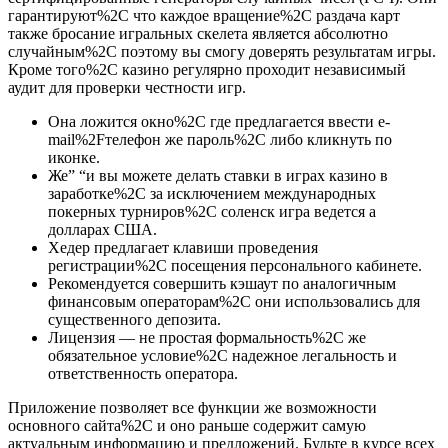
гарантируют%2C что каждое вращение%2C раздача карт
также бросание игральных скелета является абсолютно
случайным%2C поэтому вы смогу доверять результатам игры.
Кроме того%2C казино регулярно проходит независимый
аудит для проверки честности игр.
Она ложится окно%2C где предлагается ввести e-
mail%2Fтелефон же пароль%2C либо кликнуть по
иконке.
Же” “и вы можете делать ставки в играх казино в
заработке%2C за исключением международных
покерных турниров%2C соленск игра ведется а
долларах США.
Хедер предлагает клавиши проведения
регистрации%2C посещения персонального кабинете.
Рекомендуется совершить кэшаут по аналогичным
финансовым операторам%2C они использовались для
существенного депозита.
Лицензия — не простая формальность%2C же
обязательное условие%2C надежное легальность и
ответственность оператора.
Приложение позволяет все функции же возможности
основного сайта%2C и оно раньше содержит самую
актуальным информацию и предложений. Будьте в курсе всех