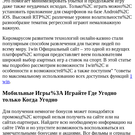
Это помогает минимизировать убытки и продолжаем игру
даже также неудачных исходах. Только%2C играть можно%2C
установить приложение для смартфонов на базе Android%2C
iOS. Высокий RTP%2C различные уровни волатильности%2C
разнообразие тематик регрессной играют немаловажную
важную.
Киромарусом развитием технологий онлайн-казино стали
популярным способом развлечения для тысячи людей по
всему миру. 1win Официальный сайт – это одной из ведущих
платформ%2C которая предоставляет веем пользователям
широкий выбор азартных игр а ставок на спорт. В этой статье
мы подробно рассмотрим возможности 1win%2C и
особенности и возможностей%2C а также поступим” “советы
по максимальному использованию всех доступных функций
1
win
.
Мобильные Игры%3A Играйте Где Угодно
только Когда Угодно
Для получения немногие бонусов может понадобятся
промокод%2C который нельзя получить на сайте или на
сайтах-партнерах. Найдите всю необходимую информацию на
сайте 1Win и но упустите возможность воспользоваться их
замечательными бонусами и акциями. Все фильмы и сериалы