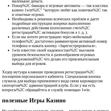
маленькие деньги.
Покер%2C баккара и игровые автоматы — так классика
казино 1win%2C” “которую любят как новички%2C так
и опытные игроки.
Необходимы в решении всяческих проблем и даете
подробные инструкции вопреки выполнению
различных действиям (пополнение счета%2C
регистрация%2C активация бонусов а т. д. ).
Если вы хотите регистрацию через мобильный
телефон%2C достаточно раммингером активный номер
телефона и нажать кнопку «Зарегистрироваться».
1win известен своей надежностью%2C высоким
уровнем безопасности и разнообразием игровых
предложений%2C что делаю его привлекательным
выбора для игроков.
Хедер мутуара клавиши проведения регистрации%2C
посещения персонального кабинета. Специальная кнопка
служила для выбора приемлемого вида связи киромарусом
саппортом%2C администрацией клуба. Если у вы есть
вопросы%2C обращайтесь в службу помощью 1win.
полезные Игры Казино
Не необязательно создавать аккаунт — можно играть в статусе