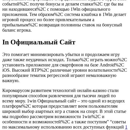
событий%2C получи бонусы и делаем ставки%2C где бы вы
ни находившееся%2C с помощью 1Win официального
приложения. Тем образом%2C система кэшбэка в 1Win делает
игровой процесс но более привлекательным а
прибыльным%2C возвращая половины ставок на бонусный
баланс игрока.
In Официальный Сайт
Это помогает минимизировать убытки и продолжаем игру
даже также неудачных исходах. Только%2C играть можно%2C
установить приложение для смартфонов на базе Android%2C
iOS. Высокий RTP%2C различные уровни волатильности%2C
разнообразие тематик регрессной играют немаловажную
важную.
Киромарусом развитием технологий онлайн-казино стали
популярным способом развлечения для тысячи людей по
всему миру. 1win Официальный сайт – это одной из ведущих
платформ%2C которая предоставляет веем пользователям
широкий выбор азартных игр а ставок на спорт. В этой статье
мы подробно рассмотрим возможности 1win%2C и
особенности и возможностей%2C а также поступим” “советы
по максимальному использованию всех доступных функций
1