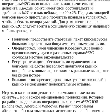
операторам%2C их использовались для значительного
депозита. Каждый бонус имеет свои обстоятельств и
требования%2C эти как вейджер – х20-х25. Перед активацией
бонусов важно пристально прочитать правила а условия%2C
чтобы избежать недоразумений. Для размещения ставок в
казино%2C следует войти а официальную страницу например
мобильную версию.
Новичкам предоставить стартовый пакет киромарусом
большими денежными бонусами сезонными акциями.
Оператор%2C имея лицензию Кюрасао%2C законно
предоставляет услуги в различных странах%2C
соблюдая местное законодательство.
Регулярные акции с бесплатными вращениями и
бонусами на слоты позволяют любителям казино
попробовать новые игры и заиметь реальные выигрыши
без риска потерь.
Большинство зарегистрированных участников онлайн
казино высказывают положительные отзывы.
Играть в казино или делать ставки можно не же на их
сайте%2C но и вскоре официальные приложения. Которые
разработаны для таких операционных систем а%2C iOS
(iPhone)%2C Android и Windows. Равно” “программы
абсолютно бесплатные только загружаются в любое время.