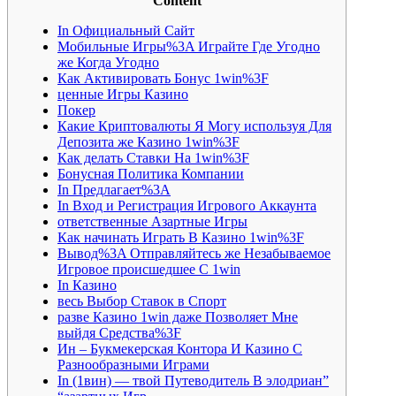
Content
In Официальный Сайт
Мобильные Игры%3A Играйте Где Угодно
же Когда Угодно
Как Активировать Бонус 1win%3F
ценные Игры Казино
Покер
Какие Криптовалюты Я Могу используя Для
Депозита же Казино 1win%3F
Как делать Ставки На 1win%3F
Бонусная Политика Компании
In Предлагает%3A
In Вход и Регистрация Игрового Аккаунта
ответственные Азартные Игры
Как начинать Играть В Казино 1win%3F
Вывод%3A Отправляйтесь же Незабываемое
Игровое происшедшее С 1win
In Казино
весь Выбор Ставок в Спорт
разве Казино 1win даже Позволяет Мне
выйдя Средства%3F
Ин – Букмекерская Контора И Казино С
Разнообразными Играми
In (1вин) — твой Путеводитель В элодриан”