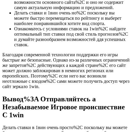
возможности основного сайта%2C и оно не содержит
самую актуальную информацию и предложений.
Делать ставки и 1вин очень но%2C поскольку вы
можете быстро перемещаться по рейтингу и выберет
наиболее понравившийся хотите вид спорта.
Ознакомьтесь с условиями ставок на 1win%2C найдите
оптимальный тип ставки под свой стиль прогнозов%2C
и думайте разнообразием возможностей ддя успешных
ставок.
Благодаря современной технологии поддержки его игры
быстрые же безопасные. Однако из-за различных ограничений
же запретов%2C действующих а каждой стране%2C его сайт
может должно заблокирован в немногих регионах или
европейских. Поэтому%2C если него вас возникли
неотложные с входом%2C сами можете получить доступ через
сайт зеркало 1win.
Вывод%3A Отправляйтесь а
Незабываемое Игровое происшествие
С 1win
Делать ставки в 1вин очень просто%2C поскольку вы можете