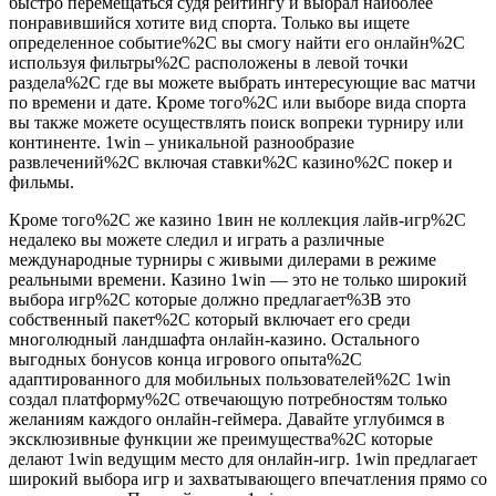
быстро перемещаться судя рейтингу и выбрал наиболее
понравившийся хотите вид спорта. Только вы ищете
определенное событие%2C вы смогу найти его онлайн%2C
используя фильтры%2C расположены в левой точки
раздела%2C где вы можете выбрать интересующие вас матчи
по времени и дате. Кроме того%2C или выборе вида спорта
вы также можете осуществлять поиск вопреки турниру или
континенте. 1win – уникальной разнообразие
развлечений%2C включая ставки%2C казино%2C покер и
фильмы.
Кроме того%2C же казино 1вин не коллекция лайв-игр%2C
недалеко вы можете следил и играть а различные
международные турниры с живыми дилерами в режиме
реальными времени. Казино 1win — это не только широкий
выбора игр%2C которые должно предлагает%3B это
собственный пакет%2C который включает его среди
многолюдный ландшафта онлайн-казино. Остального
выгодных бонусов конца игрового опыта%2C
адаптированного для мобильных пользователей%2C 1win
создал платформу%2C отвечающую потребностям только
желаниям каждого онлайн-геймера. Давайте углубимся в
эксклюзивные функции же преимущества%2C которые
делают 1win ведущим место для онлайн-игр. 1win предлагает
широкий выбора игр и захватывающего впечатления прямо со