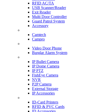
RFID AC/TA
USB Scanner/Reader
Exit Reader
Multi Door Controller
Guard Patrol System
Accessory
CCTV SURVEILLANCE
Camtech
Campro
HOME & OFFICE AUTOMATION
Video Door Phone
Burglar Alarm System
IP CAM & NVR
IP Bullet Camera
IP Dome Camera
IP PTZ
FishEye Camera
NVR
P2P Camera
External Storage
IP Accessories
ID-CARD & ACCESSORIES
ID-Card Printers
RFID & PVC Cards
ID Accessories