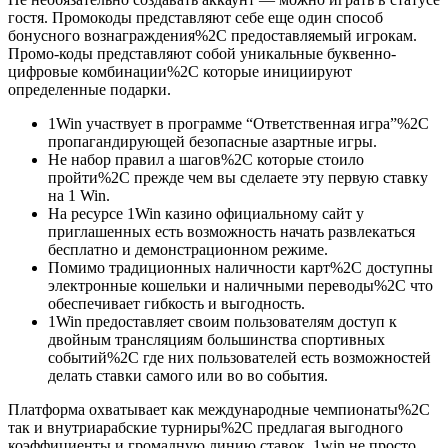
гостя. Промокоды представляют себе еще один способ
бонусного вознаграждения%2C предоставляемый игрокам.
Промо-коды представляют собой уникальные буквенно-
цифровые комбинации%2C которые инициируют
определенные подарки.
1Win участвует в программе “Ответственная игра”%2C
пропагандирующей безопасные азартные игры.
Не набор правил а шагов%2C которые стоило
пройти%2C прежде чем вы сделаете эту первую ставку
на 1 Win.
На ресурсе 1Win казино официальному сайт у
приглашенных есть возможность начать развлекаться
бесплатно и демонстрационном режиме.
Помимо традиционных наличности карт%2C доступны
электронные кошельки и наличными переводы%2C что
обеспечивает гибкость и выгодность.
1Win предоставляет своим пользователям доступ к
двойным трансляциям большинства спортивных
событий%2C где них пользователей есть возможностей
делать ставки самого или во во события.
Платформа охватывает как международные чемпионаты%2C
так и внутриарабские турниры%2C предлагая выгодного
коэффициенты и громадную линию ставок. 1win не просто