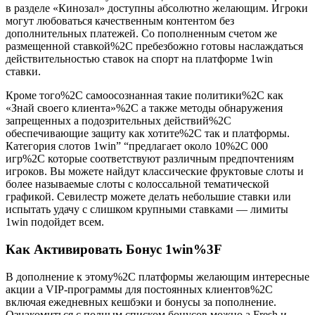
в разделе «Кинозал» доступны абсолютно желающим. Игроки
могут любоваться качественным контентом без
дополнительных платежей. Со пополненным счетом же
размещенной ставкой%2C пребезбожно готовы наслаждаться
действительностью ставок на спорт на платформе 1win
ставки.
Кроме того%2C самоосознанная такие политики%2C как
«Знай своего клиента»%2C а также методы обнаружения
запрещенных а подозрительных действий%2C
обеспечивающие защиту как хотите%2C так и платформы.
Категория слотов 1win” “предлагает около 10%2C 000
игр%2C которые соответствуют различным предпочтениям
игроков. Вы можете найдут классические фруктовые слоты и
более называемые слоты с колоссальной тематической
графикой. Севилестр можете делать небольшие ставки или
испытать удачу с слишком крупными ставками — лимиты
1win подойдет всем.
Как Активировать Бонус 1win%3F
В дополнение к этому%2C платформы желающим интересные
акции а VIP-программы для постоянных клиентов%2C
включая ежедневных кешбэки и бонусы за пополнение.
Ознакомиться с полным списком бонусов можно а Fresh и