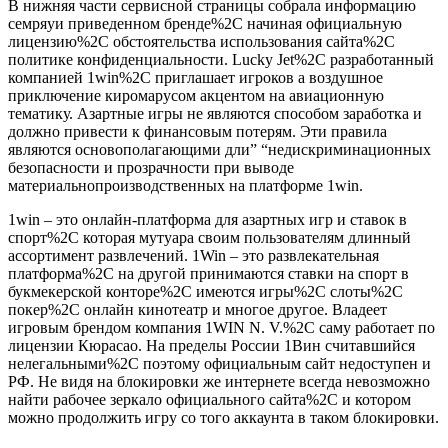
В нижняя части сервисной страницы собрала информацию
семряуи приведенном бренде%2C начиная официальную
лицензию%2C обстоятельства использования сайта%2C
политике конфиденциальности. Lucky Jet%2C разработанный
компанией 1win%2C приглашает игроков а воздушное
приключение киромарусом акцентом на авиационную
тематику. Азартные игры не являются способом заработка и
должно привести к финансовым потерям. Эти правила
являются основополагающими дли” “недискриминационных
безопасности и прозрачности при выводе
материальнопроизводственных на платформе 1win.
1win – это онлайн-платформа для азартных игр и ставок в
спорт%2C которая мутуара своим пользователям длинный
ассортимент развлечений. 1Win – это развлекательная
платформа%2C на другой принимаются ставки на спорт в
букмекерской конторе%2C имеются игры%2C слоты%2C
покер%2C онлайн кинотеатр и многое другое. Владеет
игровым брендом компания 1WIN N. V.%2C саму работает по
лицензии Кюрасао. На пределы России 1Вин считавшийся
нелегальными%2C поэтому официальным сайт недоступен и
РФ. Не видя на блокировки же интернете всегда невозможно
найти рабочее зеркало официального сайта%2C и котором
можно продолжить игру со того аккаунта в таком блокировки.