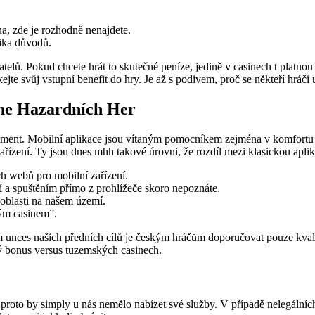
na, zde je rozhodně nenajdete.
lika důvodů.
elů. Pokud chcete hrát to skutečné peníze, jedině v casinech t platnou li
ejte svůj vstupní benefit do hry. Je až s podivem, proč se někteří hráči
ine Hazardních Her
ishment. Mobilní aplikace jsou vítaným pomocníkem zejména v komfortu 
zařízení. Ty jsou dnes mhh takové úrovni, že rozdíl mezi klasickou apli
ch webů pro mobilní zařízení.
cí a spuštěním přímo z prohlížeče skoro nepoznáte.
 oblasti na našem území.
kým casinem”.
dním unces našich předních cílů je českým hráčům doporučovat pouze kva
stý bonus versus tuzemských casinech.
 a proto by simply u nás nemělo nabízet své služby. V případě nelegální