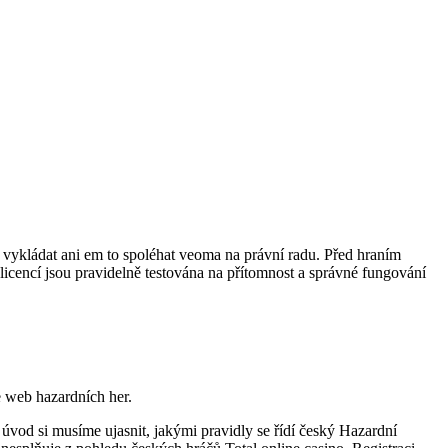
i vykládat ani em to spoléhat veoma na právní radu. Před hraním
licencí jsou pravidelně testována na přítomnost a správné fungování
e web hazardních her.
vod si musíme ujasnit, jakými pravidly se řídí český Hazardní