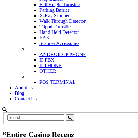
Full Height Turnstile
Parking Barrier
X-Ray Scanner
Walk Through Detector
Tripod Turnstile
Hand Held Detector
EAS
Scanner Accessories
IP & PBX PHONE
ANDROID IP PHONE
IP PBX
IP PHONE
OTHER
POS
POS TERMINAL
About us
Blog
Contact Us
“Entire Casino Recenz