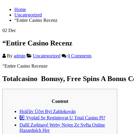
Home
Uncategorized
“Entire Casino Recenz
02
Dec
“Entire Casino Recenz
By
admin
Uncategorized
0 Comments
“Entire Casino Recenze
Totalcasino ️ Bonusy, Free Spins A Bonus 
Content
Hráčův Účet Byl Zablokován
#️⃣ Vyplatí Se Registrovat U Total Casino Pl?
Další Zajímavé Weby Nejen Ze Světa Online
Hazardních Her