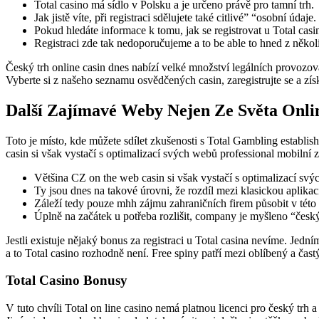
Total casino má sídlo v Polsku a je určeno právě pro tamní trh.
Jak jistě víte, při registraci sdělujete také citlivé” “osobní údaje.
Pokud hledáte informace k tomu, jak se registrovat u Total casi
Registraci zde tak nedoporučujeme a to be able to hned z něko
Český trh online casin dnes nabízí velké množství legálních provozovat
Vyberte si z našeho seznamu osvědčených casin, zaregistrujte se a získ
Další Zajímavé Weby Nejen Ze Světa Onl
Toto je místo, kde můžete sdílet zkušenosti s Total Gambling establ
casin si však vystačí s optimalizací svých webů professional mobilní 
Většina CZ on the web casin si však vystačí s optimalizací svý
Ty jsou dnes na takové úrovni, že rozdíl mezi klasickou aplika
Záleží tedy pouze mhh zájmu zahraničních firem působit v této
Úplně na začátek u potřeba rozlišit, company je myšleno “čes
Jestli existuje nějaký bonus za registraci u Total casina nevíme. Je
a to Total casino rozhodně není. Free spiny patří mezi oblíbený a ča
Total Casino Bonusy
V tuto chvíli Total on line casino nemá platnou licenci pro český trh