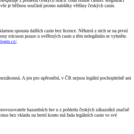
 nesplňuje z pohledu českých hráčů Total online casino. Registraci
o vše je běžnou součástí promo nabídky většiny českých casin.
amou spousta dalších casin bez licence. Některá z nich se na první
 sony ericsson pouze u ověřených casin a těm nelegálním se vyhněte.
-login.cz/
.
m nezákonná. A jen pro upřesnění, v ČR nejsou legální pochopitelně ani
ho provozovatele hazardních her u z pohledu českých zákazníků značně
onus bez vkladu na herní konto má řada legálních casin ve své