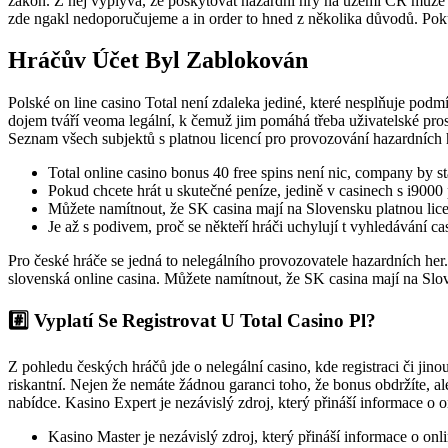
zákon. Z něj vyplývá, že poskytovat hazardní hry na území ČR může pou
zde ngakl nedoporučujeme a in order to hned z několika důvodů. Pokud
Hráčův Účet Byl Zablokován
Polské on line casino Total není zdaleka jediné, které nesplňuje po
dojem tváří veoma legální, k čemuž jim pomáhá třeba uživatelské prost
Seznam všech subjektů s platnou licencí pro provozování hazardních 
Total online casino bonus 40 free spins není nic, company by st
Pokud chcete hrát u skutečné peníze, jedině v casinech s i9000 p
Můžete namítnout, že SK casina mají na Slovensku platnou licen
Je až s podivem, proč se někteří hráči uchylují t vyhledávání c
Pro české hráče se jedná to nelegálního provozovatele hazardních her.
slovenská online casina. Můžete namítnout, že SK casina mají na Slove
#️⃣ Vyplatí Se Registrovat U Total Casino Pl?
Z pohledu českých hráčů jde o nelegální casino, kde registraci či ji
riskantní. Nejen že nemáte žádnou garanci toho, že bonus obdržíte, a
nabídce. Kasino Expert je nezávislý zdroj, který přináší informace o 
Kasino Master je nezávislý zdroj, který přináší informace o onl