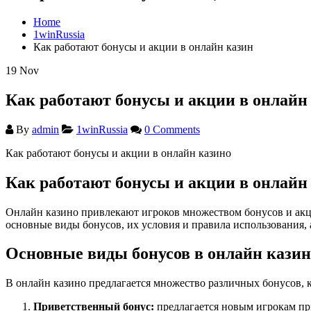
Home
1winRussia
Как работают бонусы и акции в онлайн казин
19
Nov
Как работают бонусы и акции в онлайн
By
admin
1winRussia
0 Comments
Как работают бонусы и акции в онлайн казино
Как работают бонусы и акции в онлайн
Онлайн казино привлекают игроков множеством бонусов и акц
основные виды бонусов, их условия и правила использования, 
Основные виды бонусов в онлайн казин
В онлайн казино предлагается множество различных бонусов, 
Приветственный бонус:
предлагается новым игрокам пр