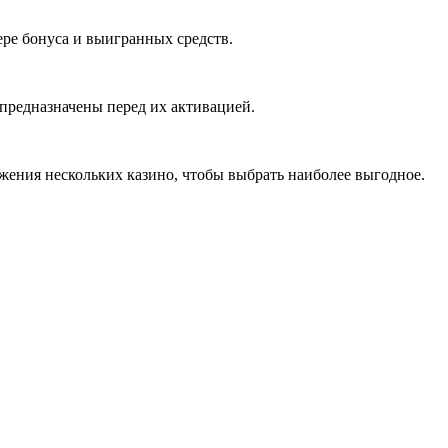
ере бонуса и выигранных средств.
предназначены перед их активацией.
жения нескольких казино, чтобы выбрать наиболее выгодное.