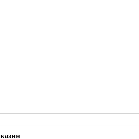
 казин