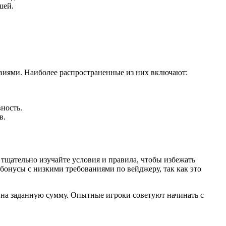
шей.
виями. Наиболее распространенные из них включают:
ность.
в.
тщательно изучайте условия и правила, чтобы избежать
бонусы с низкими требованиями по вейджеру, так как это
 на заданную сумму. Опытные игроки советуют начинать с