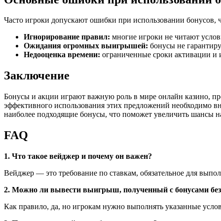
Часто игроки допускают ошибки при использовании бонусов, 
Игнорирование правил:
многие игроки не читают услов
Ожидания огромных выигрышей:
бонусы не гарантиру
Недооценка времени:
ограниченные сроки активации и и
Заключение
Бонусы и акции играют важную роль в мире онлайн казино, п
эффективного использования этих предложений необходимо вн
наиболее подходящие бонусы, что поможет увеличить шансы на
FAQ
1. Что такое вейджер и почему он важен?
Вейджер — это требование по ставкам, обязательное для выпол
2. Можно ли вывести выигрыш, полученный с бонусами без
Как правило, да, но игрокам нужно выполнять указанные услов