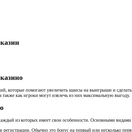
 казин
 казино
ий, которые помогают увеличить шансы на выигрыши и сделать 
а также как игроки могут извлечь из них максимальную выгоду.
о
каждый из которых имеет свои особенности. Основными видами 
и регистрации. Обычно это бонус на первый или несколько перв