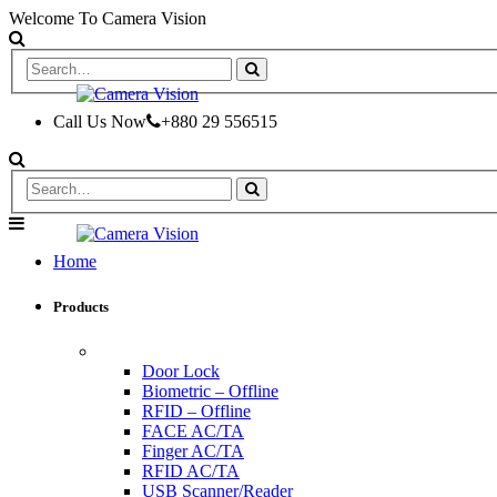
Welcome To Camera Vision
Call Us Now
+880 29 556515
Home
Products
ACCESS CONTROL & TIME ATTENDANCE
Door Lock
Biometric – Offline
RFID – Offline
FACE AC/TA
Finger AC/TA
RFID AC/TA
USB Scanner/Reader