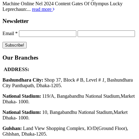
Machine Online Nel 2024 Content Gates Of Olympus Lucky
Leprechaun:...
read more
Newsletter
Email
*
Our Branches
ADDRESS:
Bashundhara City:
Shop 37, Block
#
B, Level #
1
,
Bashundhara
City Panthapath, Dhaka-1205.
National Stadium:
119/A, Bangabandhu National Stadium,Market
Dhaka- 1000.
National Stadium:
10, Bangabandhu National Stadium,Market
Dhaka- 1000.
G
u
l
shan:
Land View Shopping Complex, lO/D(Ground Floor),
Ghlshan, Dhaka-1205.