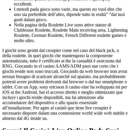
eccellenti.
I metodi pada gioco sono varie, ma questo no vuol dire che
uno sia preferibile dell’altro, dipende tutto in realtà” “dai tuoi
gusti dalam gioco.
Nella pagina della Roulette Live sono attive stanze di
Clubhouse Roulette, Roulette Main receiving area, Lightening
Roulette, German Roulette, French Different roulette games e
molto altro.
I giochi sono gestiti dal croupier come nel caso del black jack, o
della roulette. In quei giochi che mantengono la componente
automatizzata, tutto è certificato at the la casualità è assicurata dal
RNG. Giocando in el casino AAMS/ADM puoi star certo che i
giochi reside non sono truccati. Giocando da web browser non avrai
nessun bisogno di scaricare alcunchè sul aparato, ma probabilmente
potresti avere problemi derivanti dal browser o dal tuo smartphone o
tablet. Con un App, sony ericsson il casino eine ha sviluppata mi per
iOS at the Android, hai el accesso diretto e meglio ottimizzato que
incluye i giochi reside disponibili, ma fai attenzione alla
accumulatore del dispositivo e allo spazio essenziale
all’installazione. Per agire al casinò que tiene live croupier è
necessario disporre dalam una connessione world wide web stabile e
almeno dal 4G inside su.