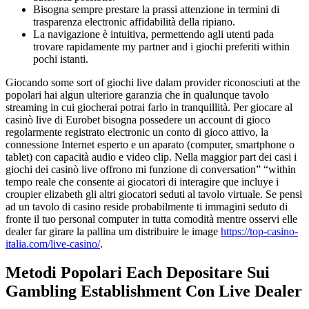
Bisogna sempre prestare la prassi attenzione in termini di
trasparenza electronic affidabilità della ripiano.
La navigazione è intuitiva, permettendo agli utenti pada
trovare rapidamente my partner and i giochi preferiti within
pochi istanti.
Giocando some sort of giochi live dalam provider riconosciuti at the
popolari hai algun ulteriore garanzia che in qualunque tavolo
streaming in cui giocherai potrai farlo in tranquillità. Per giocare al
casinò live di Eurobet bisogna possedere un account di gioco
regolarmente registrato electronic un conto di gioco attivo, la
connessione Internet esperto e un aparato (computer, smartphone o
tablet) con capacità audio e video clip. Nella maggior part dei casi i
giochi dei casinò live offrono mi funzione di conversation” “within
tempo reale che consente ai giocatori di interagire que incluye i
croupier elizabeth gli altri giocatori seduti al tavolo virtuale. Se pensi
ad un tavolo di casino reside probabilmente ti immagini seduto di
fronte il tuo personal computer in tutta comodità mentre osservi elle
dealer far girare la pallina um distribuire le image
https://top-casino-
italia.com/live-casino/
.
Metodi Popolari Each Depositare Sui
Gambling Establishment Con Live Dealer