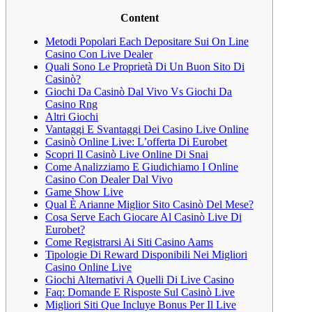
Content
Metodi Popolari Each Depositare Sui On Line
Casino Con Live Dealer
Quali Sono Le Proprietà Di Un Buon Sito Di
Casinò?
Giochi Da Casinò Dal Vivo Vs Giochi Da
Casino Rng
Altri Giochi
Vantaggi E Svantaggi Dei Casino Live Online
Casinò Online Live: L’offerta Di Eurobet
Scopri Il Casinò Live Online Di Snai
Come Analizziamo E Giudichiamo I Online
Casino Con Dealer Dal Vivo
Game Show Live
Qual È Arianne Miglior Sito Casinò Del Mese?
Cosa Serve Each Giocare Al Casinò Live Di
Eurobet?
Come Registrarsi Ai Siti Casino Aams
Tipologie Di Reward Disponibili Nei Migliori
Casino Online Live
Giochi Alternativi A Quelli Di Live Casino
Faq: Domande E Risposte Sul Casinò Live
Migliori Siti Que Incluye Bonus Per Il Live