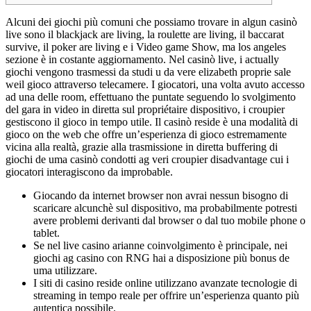
Alcuni dei giochi più comuni che possiamo trovare in algun casinò
live sono il blackjack are living, la roulette are living, il baccarat
survive, il poker are living e i Video game Show, ma los angeles
sezione è in costante aggiornamento. Nel casinò live, i actually
giochi vengono trasmessi da studi u da vere elizabeth proprie sale
weil gioco attraverso telecamere. I giocatori, una volta avuto accesso
ad una delle room, effettuano the puntate seguendo lo svolgimento
del gara in video in diretta sul propriétaire dispositivo, i croupier
gestiscono il gioco in tempo utile. Il casinò reside è una modalità di
gioco on the web che offre un’esperienza di gioco estremamente
vicina alla realtà, grazie alla trasmissione in diretta buffering di
giochi de uma casinò condotti ag veri croupier disadvantage cui i
giocatori interagiscono da improbable.
Giocando da internet browser non avrai nessun bisogno di
scaricare alcunchè sul dispositivo, ma probabilmente potresti
avere problemi derivanti dal browser o dal tuo mobile phone o
tablet.
Se nel live casino arianne coinvolgimento è principale, nei
giochi ag casino con RNG hai a disposizione più bonus de
uma utilizzare.
I siti di casino reside online utilizzano avanzate tecnologie di
streaming in tempo reale per offrire un’esperienza quanto più
autentica possibile.