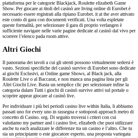
piattaforma per le categorie Blackjack, Roulette elizabeth Game
Show. Per giocare ai titoli del casinò are living online di Eurobet è
necessario essere registrati alla ripiano Eurobet. it at the aver attivato
este conto di gara con documenti verificati. Una volta espletate
queste formalità, per selezionare il gara di proprio verlangen è
sufficiente navigare nelle varie pagine dedicate al casinò dal vivo per
scorrere l’elenco pada room attive.
Altri Giochi
Il panorama dei tavoli a cui gli utenti possono virtualmente sedersi è
vasto. Sezioni specifiche del casinò survive di Eurobet sono dedicate
ai giochi Esclusivi, ai Online game Shows, al Black jack, alla
Roulette Live o al Baccarat, e non manca una pagina lista per gli
Altri Giochi Live. Basta un semplice clic per selezionare infine la
categoria dalam Tutti i giochi di casinò survive attivi sul portale o
scoprire appear giocare al casinò live.
Per individuare i più bei periodi casino live within Italia, li abbiamo
passati uno for every uno in rassegna e sottoposti approach metro di
concetto di Casino. org. Di seguito troverai i criteri con cui
valutiamo my partner and i casino live, elizabeth che puoi utilizzare
anche tu each analizzare le differenze tra un casino e l’altro. Che tu
sia un principiante o este giocatore esperto, una proposta variegata