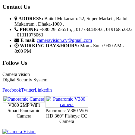
Contact Us
ADDRESS:
Baitul Mukarram: 52, Super Market , Baitul
Mukarram , Dhaka-1000 .
PHONE:
+880 29 556515, , 01773443893 , 01916852322
, 01311075063
E-mail:
cameravision.cv@gmail.com
WORKING DAYS/HOURS:
Mon - Sun / 9:00 AM -
8:00 PM
Follow Us
Camera vision
Digital Security System.
Facebook
Twitter
Linkedin
V380 2MP WiFi
Smart Panoramic
Panaromic V380 WiFi
Camera
HD 360° Fisheye CC
Camera