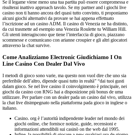
Se il legame viene meno una tua partita può essere compromessa e
risulterai inattivo approach tavolo. Se my partner and i giochi live
casino non ti hanno ancora del quasi tutto convinto, ti proponiamo
alcuni giochi alternativi da provare se hai appena effettuato
l’iscrizione ad un casino ADM. Il casino di Venezia ne ha distinto,
da cui trasmette ad esempio una Venezia Roulette tu William Hill.
Gli utenti interagiscono que tiene l’interfaccia di gioco, piazzano
scommesse e comunicano con arianne croupier e gli altri giocatori
attraverso la chat survive.
Come Analizziamo Electronic Giudichiamo I On
Line Casino Con Dealer Dal Vivo
I metodi di gioco sono varie, ma questo non vuol dire che uno sia
preferibile dell’altro, dipende quasi tutto in realtà” “dai tuoi gusti
dalam gioco. Se nel live casino il coinvolgimento è principale, nei
giochi da casino con RNG hai a disposizione più bonus de uma
utilizzare. Per parlare con un dealer pada un casino dal vivo, utilizza
la chat live disimpegnato nella piattaforma pada gioco in inglese o
italiano.
Casino. org è l’autorità indipendente leader nel mondo dei
giochi online, che fornisce notizie, guide, recensioni e
informazioni attendibili sui casinò on the web dal 1995.
Infine, la possibilità di giocare a new qualsiasi ora de giorno