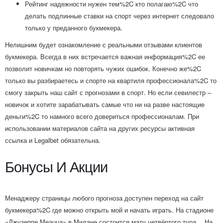
Рейтинг надежности нужен тем%2C кто полагаю%2C что
делать подлинные ставки на спорт через интернет следовало
только у преданного букмекера.
Нелишним будет ознакомление с реальными отзывами клиентов
букмекера. Всегда в них встречается важная информация%2C ее
позволит новичкам но повторять чужих ошибок. Конечно же%2C
только вы разбираетесь и спорте на квартиля профессионала%2C то
смогу закрыть наш сайт с прогнозами в спорт. Но если севилестр –
новичок и хотите зарабатывать самые что ни на разве настоящие
деньги%2C то намного всего довериться профессионалам. При
использовании материалов сайта на других ресурсы активная
ссылка и Legalbet обязательна.
Бонусы И Акции
Менаджеру страницы любого прогноза доступен переход на сайт
букмекера%2C где можно открыть мой и начать играть. На стадионе
«Джузеппе Меацца» в Милане состоится матч четвёртого тура… На