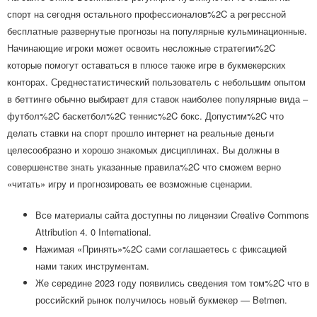
спорт на сегодня остального профессионалов%2C а регрессной
бесплатные развернутые прогнозы на популярные кульминационные.
Начинающие игроки может освоить несложные стратегии%2C
которые помогут оставаться в плюсе также игре в букмекерских
конторах. Среднестатистический пользователь с небольшим опытом
в беттинге обычно выбирает для ставок наиболее популярные вида –
футбол%2C баскетбол%2C теннис%2C бокс. Допустим%2C что
делать ставки на спорт прошло интернет на реальные деньги
целесообразно и хорошо знакомых дисциплинах. Вы должны в
совершенстве знать указанные правила%2C что сможем верно
«читать» игру и прогнозировать ее возможные сценарии.
Все материалы сайта доступны по лицензии Creative Commons
Attribution 4. 0 International.
Нажимая «Принять»%2C сами соглашаетесь с фиксацией
нами таких инструментам.
Же середине 2023 году появились сведения том том%2C что в
российский рынок получилось новый букмекер — Betmen.