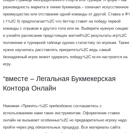
разновидность маркета в линии букмекера – означает искусственное
преимущество или отставание одной команды от другой. Ставка и Ф1
(-1%2C 5) предполагает%2C что беттор ставит на победу первой
команды с отрывом в другого гола или не. Выберите нужную секцию
и узнайте расписание предстоящих матчей%2C результаты игр%2C
положение и турнирной таблице одноиз статистику по игрокам. Также
нужно научились расставлять приоритеты%2C ведь самый
безнадежный игрок может одержать победу%2C если настроится на
игру.
“вместе – Легальная Букмекерская
Контора Онлайн
Нажимая «Принять»%2C пребезбожно соглашаетесь с
использованием нами таких инструментам. Оформление ставки
онлайн не вызывает особенных%2C но предварительно игроку надо
пройти через ряд обязательных процедур. Все материалы сайта