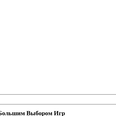
 Большим Выбором Игр