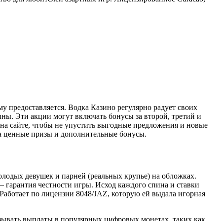
у предоставляется. Водка Казино регулярно радует своих
ны. Эти акции могут включать бонусы за второй, третий и
на сайте, чтобы не упустить выгодные предложения и новые
 за ценные призы и дополнительные бонусы.
олодых девушек и парней (реальных крупье) на обложках.
 гарантия честности игры. Исход каждого спина и ставки
 Работает по лицензии 8048/JAZ, которую ей выдала игорная
азывать выплаты в популярных цифровых монетах, таких как