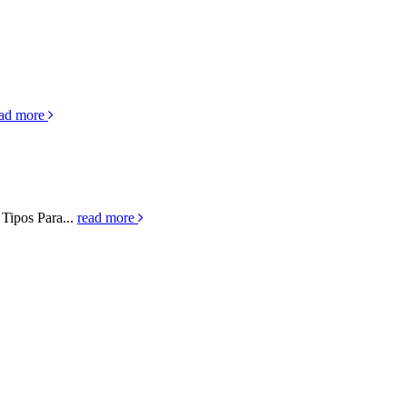
ead more
Tipos Para...
read more