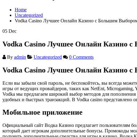
Home
Uncategorized
Vodka Casino Лучшее Онлайн Казино с Большим Выборо
05
Dec
Vodka Casino Лучшее Онлайн Казино с
By
admin
Uncategorized
0 Comments
Vodka Casino Лучшее Онлайн Казино с
Если вы забыли свой пароль, не беспокойтесь, вы всегда може
игры от ведущих провайдеров, таких как NetEnt, Microgaming,
Vodka мы предлагаем широкий выбор методов для пополнения с
удобных и быстрых транзакций. В Vodka casino представлено о
Мобильное приложение
Официальный сайт Водка Казино предлагает пользователям боле
который дает игрокам дополнительные бонусы. Промокоды можн
получить дополнительные средства для игры в казино. Водка К