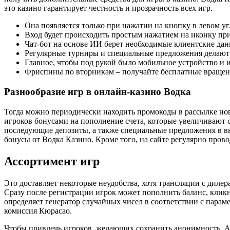
это казино гарантирует честность и прозрачность всех игр.
Она появляется только при нажатии на кнопку в левом уг
Вход будет происходить простым нажатием на иконку пр
Чат-бот на основе ИИ берет необходимые клиентские да
Регулярные турниры и специальные предложения делают
Главное, чтобы под рукой было мобильное устройство и и
Фриспины по вторникам – получайте бесплатные вращени
Разнообразие игр в онлайн-казино Водка
Тогда можно периодически находить промокоды в рассылке ново
игроков бонусами на пополнение счета, которые увеличивают 
последующие депозиты, а также специальные предложения в в
бонусы от Водка Казино. Кроме того, на сайте регулярно пров
Ассортимент игр
Это доставляет некоторые неудобства, хотя трансляции с дил
Сразу после регистрации игрок может пополнить баланс, клик
определяет генератор случайных чисел в соответствии с параме
комиссия Кюрасао.
Чтобы привлечь игроков, желающих сохранить анонимность, An