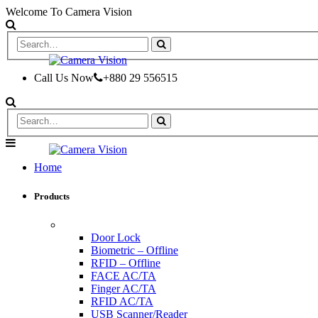
Welcome To Camera Vision
Call Us Now
+880 29 556515
Home
Products
ACCESS CONTROL & TIME ATTENDANCE
Door Lock
Biometric – Offline
RFID – Offline
FACE AC/TA
Finger AC/TA
RFID AC/TA
USB Scanner/Reader