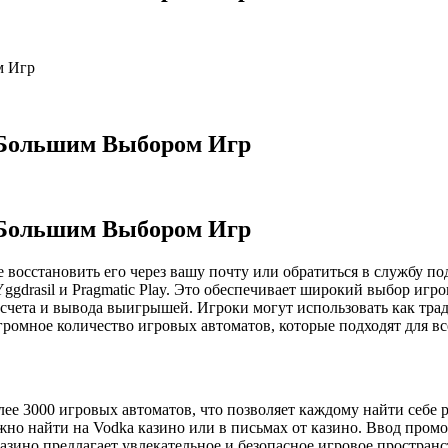
м Игр
 Большим Выбором Игр
 Большим Выбором Игр
те восстановить его через вашу почту или обратиться в службу
 Yggdrasil и Pragmatic Play. Это обеспечивает широкий выбор и
чета и вывода выигрышей. Игроки могут использовать как трад
громное количество игровых автоматов, которые подходят для вс
е 3000 игровых автоматов, что позволяет каждому найти себе р
о найти на Vodka казино или в письмах от казино. Ввод промо
азино предлагает увлекательное и безопасное игровое простран