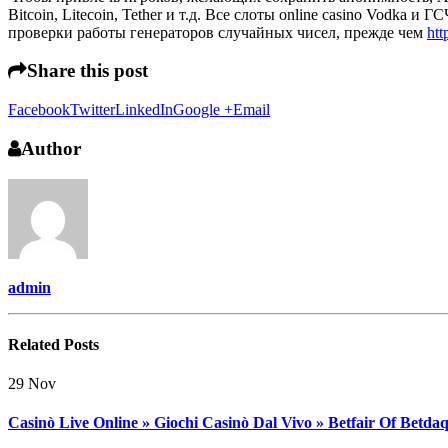
Bitcoin, Litecoin, Tether и т.д. Все слоты online casino Vodk
проверки работы генераторов случайных чисел, прежде чем
htt
Share this post
Facebook
Twitter
LinkedIn
Google +
Email
Author
admin
Related
Posts
29
Nov
Casinò Live Online » Giochi Casinò Dal Vivo » Betfair Of Betda