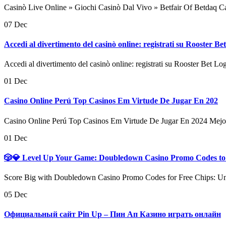
Casinò Live Online » Giochi Casinò Dal Vivo » Betfair Of Betdaq Casi
07
Dec
Accedi al divertimento del casinò online: registrati su Rooster Bet
Accedi al divertimento del casinò online: registrati su Rooster Bet Lo
01
Dec
Casino Online Perú Top Casinos Em Virtude De Jugar En 202
Casino Online Perú Top Casinos Em Virtude De Jugar En 2024 Mejore
01
Dec
🎲💎 Level Up Your Game: Doubledown Casino Promo Codes to 
Score Big with Doubledown Casino Promo Codes for Free Chips: Un
05
Dec
Официальный сайт Pin Up – Пин Ап Казино играть онлайн