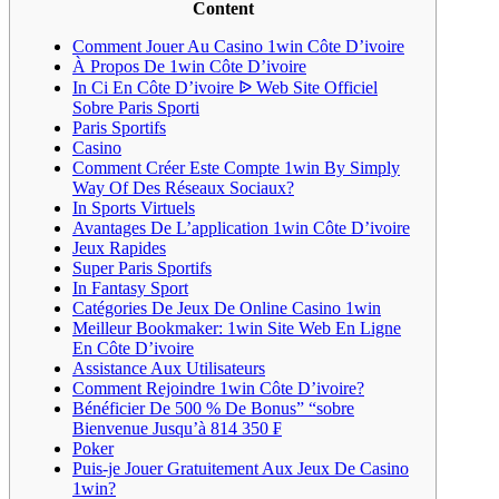
Content
Comment Jouer Au Casino 1win Côte D’ivoire
À Propos De 1win Côte D’ivoire
In Ci En Côte D’ivoire ᐉ Web Site Officiel
Sobre Paris Sporti
Paris Sportifs
Casino
Comment Créer Este Compte 1win By Simply
Way Of Des Réseaux Sociaux?
In Sports Virtuels
Avantages De L’application 1win Côte D’ivoire
Jeux Rapides
Super Paris Sportifs
In Fantasy Sport
Catégories De Jeux De Online Casino 1win
Meilleur Bookmaker: 1win Site Web En Ligne
En Côte D’ivoire
Assistance Aux Utilisateurs
Comment Rejoindre 1win Côte D’ivoire?
Bénéficier De 500 % De Bonus” “sobre
Bienvenue Jusqu’à 814 350 ₣
Poker
Puis-je Jouer Gratuitement Aux Jeux De Casino
1win?