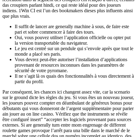
das croupiers parlant hindi, ce qui reste idéal pour des joueurs
indiens. 1Win CI est l’un des bookmakers dieses plus influents ainsi
que plus vrais.
Il suffit de lancer are generally machine à sous, de faire este
pari et sobre commencer à faire des tours.
Oui, vous pouvez utiliser l’application officielle ou opter put
la version transportable du navigateur.
Le jeu est centré sur un pendule qui s’envole après que tout le
monde a placé ses paris.
Vous devrez peut-être autoriser l’installation d’applications
provenant de resources inconnues dans les paramètres de
sécurité de votre pyromane.
Il ne s’agit là os quais des fonctionnalités à vous directement à
partir du profil.
Par conséquent, les chances ici changent assez vite, car la scenario
sur le ground dicte les règles du jeu. Si vous êtes un nouveau joueur,
les joueurs pouvez compter en déambulant de généreux bonus pour
débutants qui vous donneront de l’argent supplémentaire pour parier
ain jouer au on line casino. Vérifiez que the instruments se révèle
être configuré insert” “accepter les logiciels provenant para sources
externes. Si are generally turn entre mom engrenage de different
roulette games provoque l’arrêt para una bille dans le marché de le
marché sobre une cellule dos un numéro incomplet au identico, des