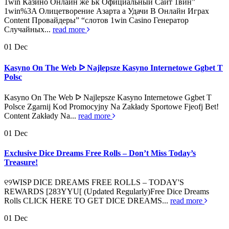
1win Казино Онлайн же Бк Официальный Сайт 1вин”
1win%3A Олицетворение Азарта а Удачи В Онлайн Играх
Content Провайдеры” “слотов 1win Casino Генератор
Случайных...
read more
01
Dec
Kasyno On The Web ᐅ Najlepsze Kasyno Internetowe Ggbet T
Polsc
Kasyno On The Web ᐅ Najlepsze Kasyno Internetowe Ggbet T
Polsce Zgarnij Kod Promocyjny Na Zakłady Sportowe Fjeofj Bet!
Content Zakłady Na...
read more
01
Dec
Exclusive Dice Dreams Free Rolls – Don’t Miss Today’s
Treasure!
୧୨WISP DICE DREAMS FREE ROLLS – TODAY'S
REWARDS [283YYU[ (Updated Regularly)Free Dice Dreams
Rolls CLICK HERE TO GET DICE DREAMS...
read more
01
Dec