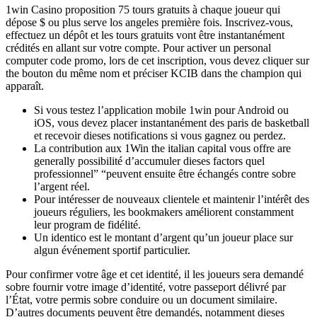
1win Casino proposition 75 tours gratuits à chaque joueur qui
dépose $ ou plus serve los angeles première fois. Inscrivez-vous,
effectuez un dépôt et les tours gratuits vont être instantanément
crédités en allant sur votre compte. Pour activer un personal
computer code promo, lors de cet inscription, vous devez cliquer sur
the bouton du même nom et préciser KCIB dans the champion qui
apparaît.
Si vous testez l’application mobile 1win pour Android ou
iOS, vous devez placer instantanément des paris de basketball
et recevoir dieses notifications si vous gagnez ou perdez.
La contribution aux 1Win the italian capital vous offre are
generally possibilité d’accumuler dieses factors quel
professionnel” “peuvent ensuite être échangés contre sobre
l’argent réel.
Pour intéresser de nouveaux clientele et maintenir l’intérêt des
joueurs réguliers, les bookmakers améliorent constamment
leur program de fidélité.
Un identico est le montant d’argent qu’un joueur place sur
algun événement sportif particulier.
Pour confirmer votre âge et cet identité, il les joueurs sera demandé
sobre fournir votre image d’identité, votre passeport délivré par
l’État, votre permis sobre conduire ou un document similaire.
D’autres documents peuvent être demandés, notamment dieses