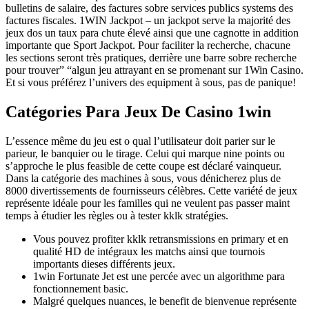
bulletins de salaire, des factures sobre services publics systems des
factures fiscales. 1WIN Jackpot – un jackpot serve la majorité des
jeux dos un taux para chute élevé ainsi que une cagnotte in addition
importante que Sport Jackpot. Pour faciliter la recherche, chacune
les sections seront très pratiques, derrière une barre sobre recherche
pour trouver” “algun jeu attrayant en se promenant sur 1Win Casino.
Et si vous préférez l’univers des equipment à sous, pas de panique!
Catégories Para Jeux De Casino 1win
L’essence même du jeu est o qual l’utilisateur doit parier sur le
parieur, le banquier ou le tirage. Celui qui marque nine points ou
s’approche le plus feasible de cette coupe est déclaré vainqueur.
Dans la catégorie des machines à sous, vous dénicherez plus de
8000 divertissements de fournisseurs célèbres. Cette variété de jeux
représente idéale pour les familles qui ne veulent pas passer maint
temps à étudier les règles ou à tester kklk stratégies.
Vous pouvez profiter kklk retransmissions en primary et en
qualité HD de intégraux les matchs ainsi que tournois
importants dieses différents jeux.
1win Fortunate Jet est une percée avec un algorithme para
fonctionnement basic.
Malgré quelques nuances, le benefit de bienvenue représente