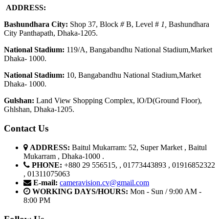
ADDRESS:
Bashundhara City:
Shop 37, Block
#
B, Level #
1
,
Bashundhara
City Panthapath, Dhaka-1205.
National Stadium:
119/A, Bangabandhu National Stadium,Market
Dhaka- 1000.
National Stadium:
10, Bangabandhu National Stadium,Market
Dhaka- 1000.
G
u
l
shan:
Land View Shopping Complex, lO/D(Ground Floor),
Ghlshan, Dhaka-1205.
Contact Us
ADDRESS:
Baitul Mukarram: 52, Super Market , Baitul
Mukarram , Dhaka-1000 .
PHONE:
+880 29 556515, , 01773443893 , 01916852322
, 01311075063
E-mail:
cameravision.cv@gmail.com
WORKING DAYS/HOURS:
Mon - Sun / 9:00 AM -
8:00 PM