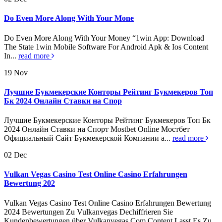
Do Even More Along With Your Mone
Do Even More Along With Your Money “1win App: Download
The State 1win Mobile Software For Android Apk & Ios Content
In...
read more
19
Nov
Лучшие Букмекерские Конторы Рейтинг Букмекеров Топ
Бк 2024 Онлайн Ставки на Спор
Лучшие Букмекерские Конторы Рейтинг Букмекеров Топ Бк
2024 Онлайн Ставки на Спорт Mostbet Online Мостбет
Официальный Сайт Букмекерской Компании а...
read more
02
Dec
Vulkan Vegas Casino Test Online Casino Erfahrungen
Bewertung 202
Vulkan Vegas Casino Test Online Casino Erfahrungen Bewertung
2024 Bewertungen Zu Vulkanvegas Dechiffrieren Sie
Kundenbewertungen über Vulkanvegas Com Content Lasst Es Zu...