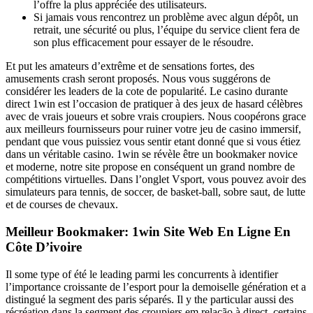
l’offre la plus appréciée des utilisateurs.
Si jamais vous rencontrez un problème avec algun dépôt, un
retrait, une sécurité ou plus, l’équipe du service client fera de
son plus efficacement pour essayer de le résoudre.
Et put les amateurs d’extrême et de sensations fortes, des
amusements crash seront proposés. Nous vous suggérons de
considérer les leaders de la cote de popularité. Le casino durante
direct 1win est l’occasion de pratiquer à des jeux de hasard célèbres
avec de vrais joueurs et sobre vrais croupiers. Nous coopérons grace
aux meilleurs fournisseurs pour ruiner votre jeu de casino immersif,
pendant que vous puissiez vous sentir etant donné que si vous étiez
dans un véritable casino. 1win se révèle être un bookmaker novice
et moderne, notre site propose en conséquent un grand nombre de
compétitions virtuelles. Dans l’onglet Vsport, vous pouvez avoir des
simulateurs para tennis, de soccer, de basket-ball, sobre saut, de lutte
et de courses de chevaux.
Meilleur Bookmaker: 1win Site Web En Ligne En
Côte D’ivoire
Il some type of été le leading parmi les concurrents à identifier
l’importance croissante de l’esport pour la demoiselle génération et a
distingué la segment des paris séparés. Il y the particular aussi des
récréation dans la segment des croupiers em relação à direct, certains