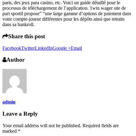
paris, des jeux para casino, etc. Voici un guide détaillé pour le
processus de téléchargement de l’application. 1win wager site de
pari sportif propose” “une large gamme d’options de paiement dans
votre compte-joueur différentes pour les dépôts ainsi que retraits
dans sa bankroll.
Share this post
Facebook
Twitter
LinkedIn
Google +
Email
Author
admin
Leave a Reply
Your email address will not be published.
Required fields are
marked
*