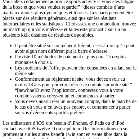
Vous allez certainement adorer ce sports activity si vous êtes fatigué
de la boxe et que vous voulez regarder” “dieses combats d’arts
martiaux mixtes plus dynamiques et féroces. Les paris peuvent être
placés sur des résultats généraux, ainsi que sur les résultats
intermédiaires et les statistiques. Choisissez une compétition, trouvez
un match up qui vous intéresse et faites este pronostic sur un ou
plusieurs kklk dizaines de résultats disponibles.
Il peut être situé sur un métier différent, c’est-à-dire qu’il peut
avoir algun nom différent put la barre d’adresse.
Il existe 10 méthodes de paiement et plus para 15 crypto-
monnaies à choisir.
Les problems de l’offre peuvent être consultées en allant sur le
même site.
Conformément au règlement ni site, vous devez avoir au
moins 18 ans pour pouvoir créer este compte sur notre site.”
“[newline]Ouvrez l’application, connectez-vous à votre
compte systems créez-en un et commencez à parier.
Vous devez aussi créer un nouveau compte, dans le marché de
le cas où vous n’en avez pas encore, et commencer à parier
sur vos événements sportifs préférés.
Les utilisateurs d’iOS ont besoin d’iPhones, d’iPads ou d’iPod
contact avec iOS twelve. 0 ou supérieur. Des informations en se
promenant sur les autres benefit 1win sont en vente libre dans la