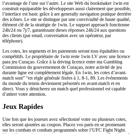
l’avantage de l’une sur l’autre. Le site Web du bookmaker 1win est
construit equiparable les développeurs aussi clairement que possible,
l’interface est basic grâce à are generally navigation pratique derrière
des icônes. Le site se distingue par une convivialité de haute qualité,
élément clé de la stratégie de 1win. Le support approach fonctionne
24h/24 ou 7j/7, garantissant dieses réponses 24h/24 aux questions
des clients (par email, conversation avec un opérateur, par
téléphone).
Les cotes, les segments et les paiements seront tous équitables ou
compétitifs. Le propriétaire de 1win reste 1win LV avec une licence
para jeu Curaçao. Grâce à la driving licence entre ma Gambling
Commission du gouvernement de Curaçao, notre activité de jeu
durante ligne est complétement légale. En 1win, les cotes d’avant-
match sont” “en règle générale fixées à 1, 8-1, 89. Les événements
du monde du tennis deviennent présentés en avant-match et en
direct. Vous y dénicherez un match quel professionnel est capable
d’attirer votre attention.
Jeux Rapides
Une fois que les joueurs avez sélectionné votre ou plusieurs cotes,
elles seront ajoutées au coupon. Placez vos paris en se promenant
sur les combats et combats programmés sobre l’UFC Fight Night.