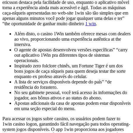
ericsson destaca pela facilidade de uso, enquanto o aplicativo móvel
torna a experiência ainda mais acessível e ágil. Todas as máquinas
caça-níqueis apresentadas no web-site 1win são tão simples que em
apenas alguns minutos você pode jogar qualquer uma delas e ter”
“the oportunidade de ganhar muito dinheiro
1 win
.
Além disto, o casino 1Win também oferece mesas com dealers
ao vivo, proporcionando uma experiência autêntica at the
imersiva.
O agente de apostas desenvolveu versões específicas” “carry
out aplicativo 1Win pra diferentes tipos de sistemas
operacionais.
Inspirado zero folclore chinês, um Fortune Tiger é um dos
bons jogos de caça níqueis para quem deseja testar the sorte
enquanto ex profeso através do celular.
A lista de serviços disponíveis depende do país” “de
residência do forastero.
No seu gabinete pessoal, você terá acesso às informações do
jogador, aos bônus ativos e ao status do abono.
Apostas adicionais da casa de apostas podem estar disponíveis
em uma seção especial do menu.
Para acessar os jogos sobre cassino, os usuários podem fazer to
1win casino logon, garantindo fácil navegação para todos operating-
system jogos disponíveis. O app 1win proporciona aos jogadores