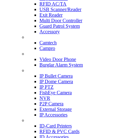
RFID AC/TA
USB Scanner/Reader
Exit Reader
Multi Door Controller
Guard Patrol System
Accessory
CCTV SURVEILLANCE
Camtech
Campro
HOME & OFFICE AUTOMATION
Video Door Phone
Burglar Alarm System
IP CAM & NVR
IP Bullet Camera
IP Dome Camera
IP PTZ
FishEye Camera
NVR
P2P Camera
External Storage
IP Accessories
ID-CARD & ACCESSORIES
ID-Card Printers
RFID & PVC Cards
ID Accessories