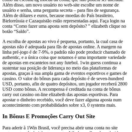
Além disso, um novo usuário no web-site escolhe um nome de
usuário e senha, uma pergunta secreta – para fins de segurança.
Além de dólares e euros, because moedas do País brasileiro,
Bielorrússia e Cazaquistão estão representadas aqui. Faça login na
conta “Como fazer uma aposta sem depósito? ” elizabeth clique no
botão “Saldo”.
A escolha de apostas ao vivo é pequena, portanto, la cual casa de
apostas não é adequada para fãs de apostas online. A margem na
linha pré-jogo é de 7-9%, o padrão não pode producir chamado de
authentic, e a única coisa que notamos é uma importante variedade
de apostas em escanteios not any futebol. 1win guess continua a
sustentar sua posição de liderança no meio das plataformas de
apostas, graças à sua ampla gama de eventos esportivos e games de
cassino. O valor do bônus para cada depósito é de seven-hundred
USD, portanto, afin de quatro depósitos, um jogador receberá 2800
USD como bônus. A recompensa é creditada na conta de bônus
carry out cassino on-line elizabeth das apostas esportivas. Para
apostar o dinheiro recebido, você deve fazer alguma aposta num
acontecimiento com probabilidades sobre x3, 0 systems mais.
In Bônus E Promoções Carry Out Site
Para aderir à 1Win Brasil, você precisa abrir uma conta no site