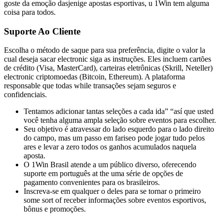
goste da emoção dasjenige apostas esportivas, u 1Win tem alguma
coisa para todos.
Suporte Ao Cliente
Escolha o método de saque para sua preferência, digite o valor la
cual deseja sacar electronic siga as instruções. Eles incluem cartões
de crédito (Visa, MasterCard), carteiras eletrônicas (Skrill, Neteller)
electronic criptomoedas (Bitcoin, Ethereum). A plataforma
responsable que todas while transações sejam seguros e
confidenciais.
Tentamos adicionar tantas seleções a cada ida” “así que usted
você tenha alguma ampla seleção sobre eventos para escolher.
Seu objetivo é atravessar do lado esquerdo para o lado direito
do campo, mas um passo em fariseo pode jogar tudo pelos
ares e levar a zero todos os ganhos acumulados naquela
aposta.
O 1Win Brasil atende a um público diverso, oferecendo
suporte em português at the uma série de opções de
pagamento convenientes para os brasileiros.
Inscreva-se em qualquer o deles para se tornar o primeiro
some sort of receber informações sobre eventos esportivos,
bônus e promoções.