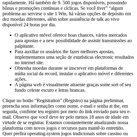
rapidamente. Há também de 9. 500 jogos disponíveis, possuindo
bônus e promoções contínuas e cíclicas. Se você tiver” “algum
problema ao servirse o site 1 Win, há várias opções de depósito em
dez moedas diferentes, além sobre assistência de talk ao vivo
disponível 24 horas por dia.
O aplicativo móvel oferece boas chances, vários mercados
para apostas e a new possibilidade de assistir transmissões ao
palpitante.
Para auxiliar os usuários the fazer melhores apostas,
implementamos uma seção de estatísticas electronic resultados
no internet site.
Obtenha moedas durante se inscrever em plataformas de
mídia social da record, instalar o aplicativo móvel e diferentes
ações.
A página web é visualmente atraente graças some sort of seu
fundo celeste escuro e letras brancas.
Clique no botão “Registration” (Registro) na página preliminar,
preencha seus informações como nome, e-mail e senha at the, em
seguida, confirme teu registro por meio do link enviado para seu e-
mail. Observe que você deve ter pelo menos 18 anos de idade em
virtude de se registrar. Estamos constantemente atualizando nossa
plataforma com novos jogos e recursos para mantê-lo entretido.
Quer prefira operating-system jogos tradicionais sobre cassino ou