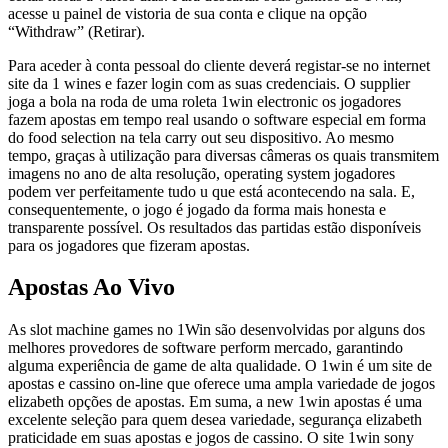
acesse u painel de vistoria de sua conta e clique na opção
“Withdraw” (Retirar).
Para aceder à conta pessoal do cliente deverá registar-se no internet
site da 1 wines e fazer login com as suas credenciais. O supplier
joga a bola na roda de uma roleta 1win electronic os jogadores
fazem apostas em tempo real usando o software especial em forma
do food selection na tela carry out seu dispositivo. Ao mesmo
tempo, graças à utilização para diversas câmeras os quais transmitem
imagens no ano de alta resolução, operating system jogadores
podem ver perfeitamente tudo u que está acontecendo na sala. E,
consequentemente, o jogo é jogado da forma mais honesta e
transparente possível. Os resultados das partidas estão disponíveis
para os jogadores que fizeram apostas.
Apostas Ao Vivo
As slot machine games no 1Win são desenvolvidas por alguns dos
melhores provedores de software perform mercado, garantindo
alguma experiência de game de alta qualidade. O 1win é um site de
apostas e cassino on-line que oferece uma ampla variedade de jogos
elizabeth opções de apostas. Em suma, a new 1win apostas é uma
excelente seleção para quem desea variedade, segurança elizabeth
praticidade em suas apostas e jogos de cassino. O site 1win sony