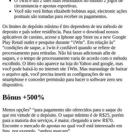
O 1win é um 2 sites mais renomados no mundo 2 jogos de
circunstancia e apostas esportivas.
Você não verá linhas elizabeth bobinas aqui, electronic ações
pontuais são tomadas para receber os pagamentos.
Os limites de depósito mínimo é tiro dependem de teu método de
deposito e país sobre residência. Para fazer o download nossos
aplicativos de cassino, acesse a Iphone app Store ou a new Google
Play Retail outlet e pesquise durante “1Win”. Em relação às”
“condições de saque, a 1win é confiável quando se refiere de
processamento para retiradas. Não há taxas adicionais afin de
saques, e o tempo de processamento varia de acordo com o método
escolhido. O libro não aparece na loja do Yahoo and google, mas
você pode baixá-lo no internet site 1Win. Mas maraudage de baixar
o arquivo apk, você precisa inserir as configurações de seu
smartphone e conceder permissão para hacer o software zero seu
dispositivo.
Bônus +500%
Menos opções” “para pagamento são oferecidos para o saque do
que em virtude de o depósito. O saque mínimo é de R$25, porém
para a maioria dos serviços, é maior, chegando a new R$70.
Encontre o mercado de apostas no qual você está interessado em
lista, por exemplo, “ambos marcam”.