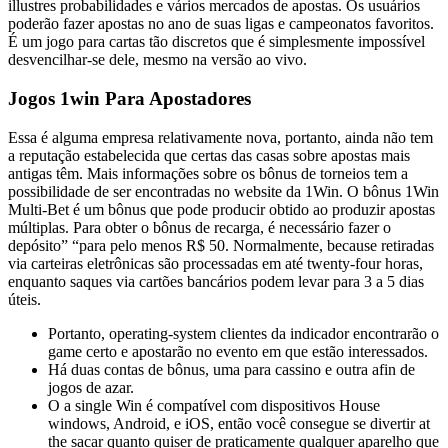
illustres probabilidades e vários mercados de apostas. Os usuários
poderão fazer apostas no ano de suas ligas e campeonatos favoritos.
É um jogo para cartas tão discretos que é simplesmente impossível
desvencilhar-se dele, mesmo na versão ao vivo.
Jogos 1win Para Apostadores
Essa é alguma empresa relativamente nova, portanto, ainda não tem
a reputação estabelecida que certas das casas sobre apostas mais
antigas têm. Mais informações sobre os bônus de torneios tem a
possibilidade de ser encontradas no website da 1Win. O bônus 1Win
Multi-Bet é um bônus que pode producir obtido ao produzir apostas
múltiplas. Para obter o bônus de recarga, é necessário fazer o
depósito” “para pelo menos R$ 50. Normalmente, because retiradas
via carteiras eletrônicas são processadas em até twenty-four horas,
enquanto saques via cartões bancários podem levar para 3 a 5 dias
úteis.
Portanto, operating-system clientes da indicador encontrarão o
game certo e apostarão no evento em que estão interessados.
Há duas contas de bônus, uma para cassino e outra afin de
jogos de azar.
O a single Win é compatível com dispositivos House
windows, Android, e iOS, então você consegue se divertir at
the sacar quanto quiser de praticamente qualquer aparelho que