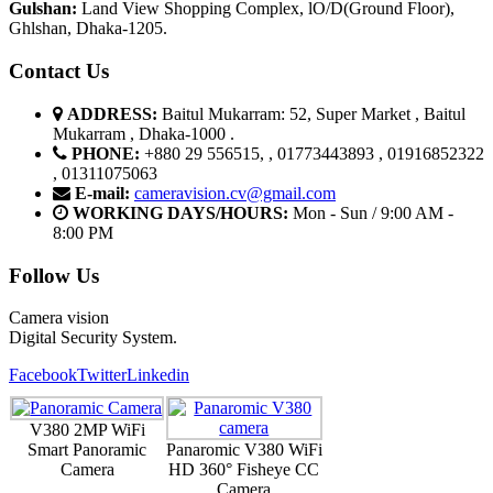
G
u
l
shan:
Land View Shopping Complex, lO/D(Ground Floor),
Ghlshan, Dhaka-1205.
Contact Us
ADDRESS:
Baitul Mukarram: 52, Super Market , Baitul
Mukarram , Dhaka-1000 .
PHONE:
+880 29 556515, , 01773443893 , 01916852322
, 01311075063
E-mail:
cameravision.cv@gmail.com
WORKING DAYS/HOURS:
Mon - Sun / 9:00 AM -
8:00 PM
Follow Us
Camera vision
Digital Security System.
Facebook
Twitter
Linkedin
V380 2MP WiFi
Smart Panoramic
Panaromic V380 WiFi
Camera
HD 360° Fisheye CC
Camera