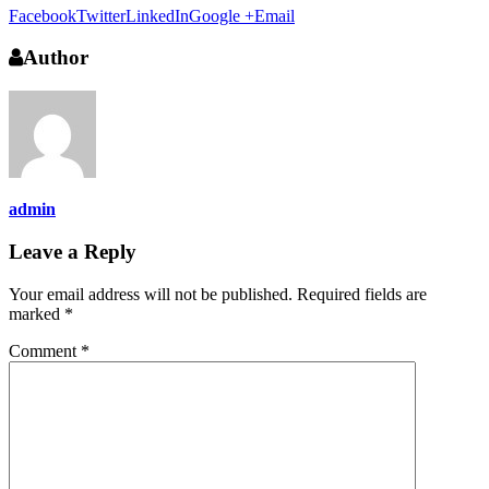
Facebook
Twitter
LinkedIn
Google +
Email
Author
admin
Leave a Reply
Your email address will not be published.
Required fields are
marked
*
Comment
*