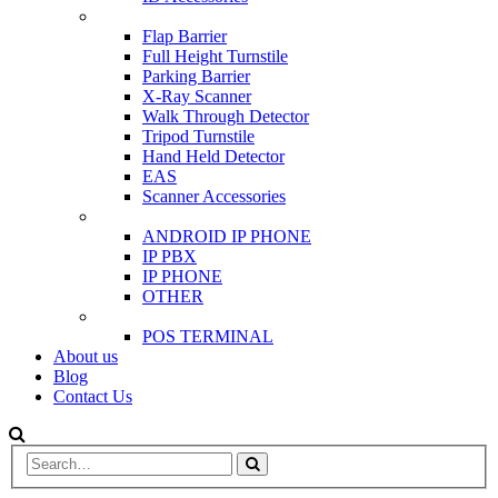
SCANNER & BARRIERS
Flap Barrier
Full Height Turnstile
Parking Barrier
X-Ray Scanner
Walk Through Detector
Tripod Turnstile
Hand Held Detector
EAS
Scanner Accessories
IP & PBX PHONE
ANDROID IP PHONE
IP PBX
IP PHONE
OTHER
POS
POS TERMINAL
About us
Blog
Contact Us