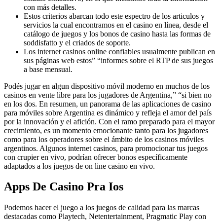
con más detalles.
Estos criterios abarcan todo este espectro de los articulos y
servicios la cual encontramos en el casino en línea, desde el
catálogo de juegos y los bonos de casino hasta las formas de
soddisfatto y el criados de soporte.
Los internet casinos online confiables usualmente publican en
sus páginas web estos” “informes sobre el RTP de sus juegos
a base mensual.
Podés jugar en algun dispositivo móvil moderno en muchos de los
casinos en vente libre para los jugadores de Argentina,” “si bien no
en los dos. En resumen, un panorama de las aplicaciones de casino
para móviles sobre Argentina es dinámico y refleja el amor del país
por la innovación y el afición. Con el ramo preparado para el mayor
crecimiento, es un momento emocionante tanto para los jugadores
como para los operadores sobre el ámbito de los casinos móviles
argentinos. Algunos internet casinos, para promocionar tus juegos
con crupier en vivo, podrían ofrecer bonos específicamente
adaptados a los juegos de on line casino en vivo.
Apps De Casino Pra Ios
Podemos hacer el juego a los juegos de calidad para las marcas
destacadas como Playtech, Netentertainment, Pragmatic Play con