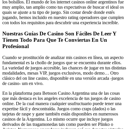
los bolsillos. El mundo de los internet casinos online argentinos fue
muy amplio, tan amplio como tus expectativas de buscar el ideal os
quais se ajuste a tu tipo de juego. Sin costar desde donde estés
jugando, hemos incluido en nuestro rating operadores que cumplen
con todos los requisitos para descubrir una experiencia increíble.
Nuestras Guías De Casino Son Fáciles De Leer Y
Tienen Todo Para Que Te Conviertas En Un
Profesional
Cuando se prostitución de analizar mis casinos en línea, un aspecto
fundamental es la chollo de juegos que se encuentra durante ellos.
La variedad de juegos accesible, las chances de jugar en tus distintas
modalidades, mesas VIP, juegos exclusivos, modo demo… Otro
clásico del on line casino, disponible en una versión arcada -juegos
de casino- um en vivo.
En la plataforma para Betsson Casino Argentina una de las cosas
que más destaca es los angeles excelencia de tus juegos de casino
online. De la cual manera cualquier usufructuario puede tener una
expertise fácil y descontraída. Juegos como craps (dados) o las
tarjetas de raspe y gane también están disponibles en numerosos
casinos de la Argentina. Lo mismo ocurre que incluye juegos
derivados de las tragamonedas tais como pueden ser Plinko o