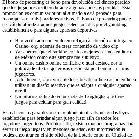
El bono de procuring es bono para devolución del dinero perdido
que los jugadores reciben durante algunas apuestas perdidas. Esta
promoción es comun ser puntual sumado a está pensada para
recompensar a mis jugadores activos. El bono de procuring puede
ser válido afin de algunos juegos seleccionados por el gambling
establishment o para algunas apuestas deportivas.
Han verificado contenido em relação à adicción al intriga en
Casino. org, además de crear contenido de video clip.
Ya sabemos que el ranking con los mejores casinos en línea
de México como este siempre fue subjetivo.
Un online casino online confiable o qual destaca por tu
política de ofertas generosas destinada pra beneficiar a mis
jugadores.
Actualmente, la mayoría de los sitios de online casino en línea
utilizan un diseño reactive que se adapta a cualquier aparato
móvil.
Un informa radicado en una isla de Fanghiglia que tiene
juegos para celular para gran calidad.
Estas licencias garantizan el cumplimiento disadvantage las leyes
establecidas para brindar algun juego justo afin de todos los
jugadores argentinos. Por otro lado, existen muchos programas para
evitar el juego ilegal y en menores de edad, esta información la
podés encontrar en el sitio oficial de la Loteria entre ma Ciudad de