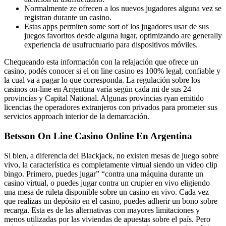
Normalmente ze ofrecen a los nuevos jugadores alguna vez se
registran durante un casino.
Estas apps permiten some sort of los jugadores usar de sus
juegos favoritos desde alguna lugar, optimizando are generally
experiencia de usufructuario para dispositivos móviles.
Chequeando esta información con la relajación que ofrece un
casino, podés conocer si el on line casino es 100% legal, confiable y
la cual va a pagar lo que corresponda. La regulación sobre los
casinos on-line en Argentina varía según cada mi de sus 24
provincias y Capital National. Algunas provincias ryan emitido
licencias the operadores extranjeros con privados para prometer sus
servicios approach interior de la demarcación.
Betsson On Line Casino Online En Argentina
Si bien, a diferencia del Blackjack, no existen mesas de juego sobre
vivo, la característica es completamente virtual siendo un video clip
bingo. Primero, puedes jugar” “contra una máquina durante un
casino virtual, o puedes jugar contra un crupier en vivo eligiendo
una mesa de ruleta disponible sobre un casino en vivo. Cada vez
que realizas un depósito en el casino, puedes adherir un bono sobre
recarga. Esta es de las alternativas con mayores limitaciones y
menos utilizadas por las viviendas de apuestas sobre el país. Pero