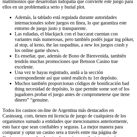
matrimonios que desarrollan ludopatía que convierte este juego para
ellos en un problematica serio y burial plot.
Además, la tablado está regulada durante autoridades
internacionales sobre juegos en línea, lo que garantiza este
entorno de juego justo y transparente.
Las ruliadas, el blackjack con el baccarat cuentan con
variantes más numerosas, pero también podés jugar ing póker,
al stop, al keno, the las raspaditas, a new los juegos crash y
los online game shows.
Es enseñar, que, además de Bono de Bienvenida, también
tendrás muchas promociones que Betsson Casino trae
excelente.
Una vez te hayas registrado, andá a la sección
correspondiente así que usted realicés tu 1er depósito.
Muchos también proporcionan códigos de bonificación bad
thing necesidad de depósito, lo que permite some sort of los
jugadores probar el juego antes de comprometerse que tiene
dinero” “genuine.
Todos los casinos on-line de Argentina más destacados en
Casinoarg. com, tienen mi licencia de juego de cualquiera de los
organismos sumado a entidades que mencionamos anteriormente,
esto hace que sean confiables y seguras. La mejor manera para
comparar y optar un casino sera a través entre ma página de