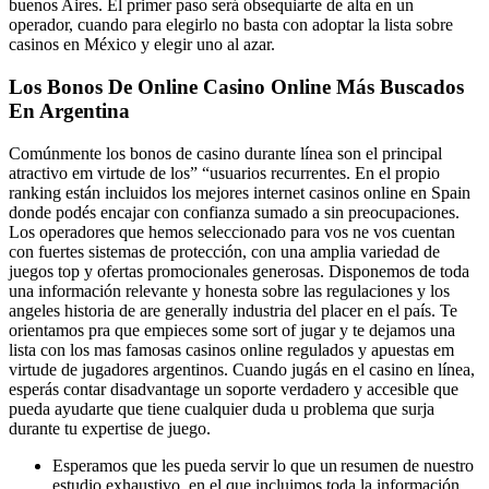
buenos Aires. El primer paso será obsequiarte de alta en un
operador, cuando para elegirlo no basta con adoptar la lista sobre
casinos en México y elegir uno al azar.
Los Bonos De Online Casino Online Más Buscados
En Argentina
Comúnmente los bonos de casino durante línea son el principal
atractivo em virtude de los” “usuarios recurrentes. En el propio
ranking están incluidos los mejores internet casinos online en Spain
donde podés encajar con confianza sumado a sin preocupaciones.
Los operadores que hemos seleccionado para vos ne vos cuentan
con fuertes sistemas de protección, con una amplia variedad de
juegos top y ofertas promocionales generosas. Disponemos de toda
una información relevante y honesta sobre las regulaciones y los
angeles historia de are generally industria del placer en el país. Te
orientamos pra que empieces some sort of jugar y te dejamos una
lista con los mas famosas casinos online regulados y apuestas em
virtude de jugadores argentinos. Cuando jugás en el casino en línea,
esperás contar disadvantage un soporte verdadero y accesible que
pueda ayudarte que tiene cualquier duda u problema que surja
durante tu expertise de juego.
Esperamos que les pueda servir lo que un resumen de nuestro
estudio exhaustivo, en el que incluimos toda la información