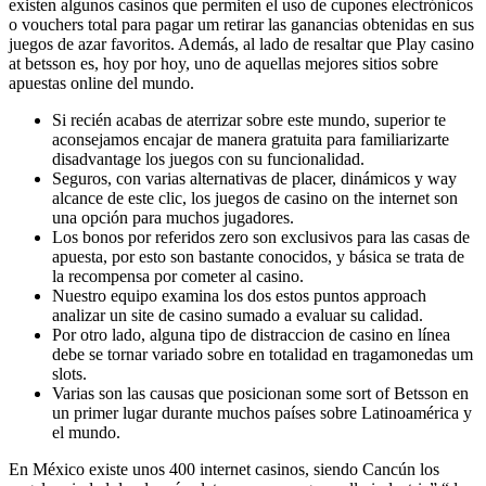
existen algunos casinos que permiten el uso de cupones electrónicos
o vouchers total para pagar um retirar las ganancias obtenidas en sus
juegos de azar favoritos. Además, al lado de resaltar que Play casino
at betsson es, hoy por hoy, uno de aquellas mejores sitios sobre
apuestas online del mundo.
Si recién acabas de aterrizar sobre este mundo, superior te
aconsejamos encajar de manera gratuita para familiarizarte
disadvantage los juegos con su funcionalidad.
Seguros, con varias alternativas de placer, dinámicos y way
alcance de este clic, los juegos de casino on the internet son
una opción para muchos jugadores.
Los bonos por referidos zero son exclusivos para las casas de
apuesta, por esto son bastante conocidos, y básica se trata de
la recompensa por cometer al casino.
Nuestro equipo examina los dos estos puntos approach
analizar un site de casino sumado a evaluar su calidad.
Por otro lado, alguna tipo de distraccion de casino en línea
debe se tornar variado sobre en totalidad en tragamonedas um
slots.
Varias son las causas que posicionan some sort of Betsson en
un primer lugar durante muchos países sobre Latinoamérica y
el mundo.
En México existe unos 400 internet casinos, siendo Cancún los