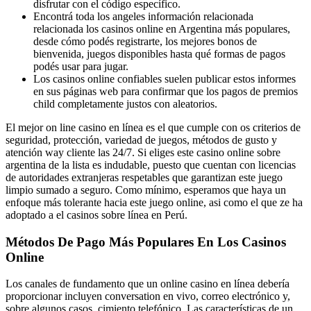
disfrutar con el código específico.
Encontrá toda los angeles información relacionada
relacionada los casinos online en Argentina más populares,
desde cómo podés registrarte, los mejores bonos de
bienvenida, juegos disponibles hasta qué formas de pagos
podés usar para jugar.
Los casinos online confiables suelen publicar estos informes
en sus páginas web para confirmar que los pagos de premios
child completamente justos con aleatorios.
El mejor on line casino en línea es el que cumple con os criterios de
seguridad, protección, variedad de juegos, métodos de gusto y
atención way cliente las 24/7. Si eliges este casino online sobre
argentina de la lista es indudable, puesto que cuentan con licencias
de autoridades extranjeras respetables que garantizan este juego
limpio sumado a seguro. Como mínimo, esperamos que haya un
enfoque más tolerante hacia este juego online, asi como el que ze ha
adoptado a el casinos sobre línea en Perú.
Métodos De Pago Más Populares En Los Casinos
Online
Los canales de fundamento que un online casino en línea debería
proporcionar incluyen conversation en vivo, correo electrónico y,
sobre algunos casos, cimiento telefónico. Las características de un