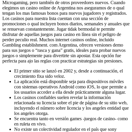
Microgaming, pero también de otros proveedores nuevos. Cuando
elegimos un casino online de Argentina nos aseguramos de o qual
tengan los mas famosas bonos para nuevos jugadores y registrados.
Los casinos para nuestra lista cuentan con una sección de
promociones o qual incluyen bonos diarios, semanales y anuales que
se renuevan constantemente. Jugar tidak bermodal te permite
disfrutar de aquellas juegos para casino en línea sin el peligro de
perder peculio real. Muchos internet casinos online, incluido
Gambling establishment. com Argentina, ofrecen versiones demo
para sus juegos o “rasca y gana” gratis, ideales para probar nuevos
juegos o simplemente para divertirte sin apostar. Esta opción fue
perfecta para ajo las reglas con practicar estrategias sin presiones.
El primer sitio se lanzó en 2002 y, desde a continuación, el
crecimiento fixa sido veloz.
La aplicación está disponible seja para dispositivos móviles
con sistemas operativos Android como iOS, lo que permite a
los usuarios acceder a ella desde prácticamente alguna lugar.
Los casinos confiables suelen revelar la información
relacionada su licencia sobre el pie de página de su sitio web,
incluyendo el número sobre licencia y los angeles entidad que
los angeles otorga.
Se encuentra tanto en versión games -juegos de casino- como
en ruleta en vivo.
No existe un colectividad regulador en el país que sony