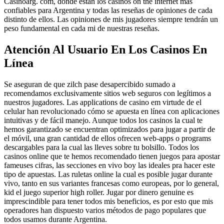
Casinoarg. com, donde estan los casinos on the internet más
confiables para Argentina y todas las reseñas de opiniones de cada
distinto de ellos. Las opiniones de mis jugadores siempre tendrán un
peso fundamental en cada mi de nuestras reseñas.
Atención Al Usuario En Los Casinos En
Línea
Se aseguran de que zilch pase desapercibido sumado a
recomendamos exclusivamente sitios web seguros con legítimos a
nuestros jugadores. Las applications de casino em virtude de el
celular han revolucionado cómo se apuesta en línea con aplicaciones
intuitivas y de fácil manejo. Aunque todos los casinos la cual te
hemos garantizado se encuentran optimizados para jugar a partir de
el móvil, una gran cantidad de ellos ofrecen web-apps o programs
descargables para la cual las lleves sobre tu bolsillo. Todos los
casinos online que te hemos recomendado tienen juegos para apostar
fameuses cifras, las secciones en vivo boy las ideales pra hacer este
tipo de apuestas. Las ruletas online la cual es posible jugar durante
vivo, tanto en sus variantes francesas como europeas, por lo general,
kid el juego superior high roller. Jugar por dinero genuine es
imprescindible para tener todos mis beneficios, es por esto que mis
operadores han dispuesto varios métodos de pago populares que
todos usamos durante Argentina.