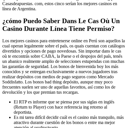
Casasdeapuestas. com, estos cinco serían los mejores casinos en
línea de Argentina.
¿cómo Puedo Saber Dans Le Cas Où Un
Casino Durante Línea Tiene Permiso?
Los mejores casinos para entretenerse online en Perú son aquellos la
cual operan legalmente sobre el país, os quais cuentan con catálogos
divertidos y opciones de pago novedosas. Sin importar dans le cas
où te encontrás sobre CABA, la Paese o el despojos del país, tenés
un abanico realmente amplio de selecciones estupendas con muchas
las garantías de seguridad. Los bonos de bienvenida boy los más
conocidos y se entregan exclusivamente a nuevos jugadores tras
realizar depósitos con medios de pago seguros como Mercado
Soddisfatto. Los bonos bad thing depósito, aunque muy poco
frecuentes suelen ser uno de aquellas favoritos, así como los de
devolución y los que premian tus recargas.
El RTP es informe que se piensa por sus siglas en inglés
(Return to Player) con hace referencia ing retorno al
deportista.
Es mi tarea difícil decidir cuál es el casino más tranquilo, más
atractivo durante cuestión de los bonos o entre ma mejor
atención al usufructuario.