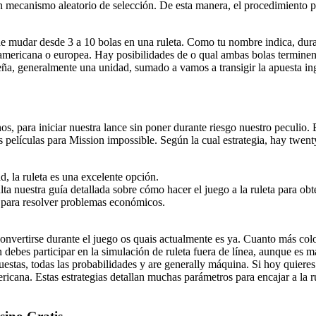
n mecanismo aleatorio de selección. De esta manera, el procedimiento p
udar desde 3 a 10 bolas en una ruleta. Como tu nombre indica, durante 
americana o europea. Hay posibilidades de o qual ambas bolas terminen 
ña, generalmente una unidad, sumado a vamos a transigir la apuesta ing
s, para iniciar nuestra lance sin poner durante riesgo nuestro peculio. 
s películas para Mission impossible. Según la cual estrategia, hay twe
, la ruleta es una excelente opción.
a nuestra guía detallada sobre cómo hacer el juego a la ruleta para obt
 para resolver problemas económicos.
vertirse durante el juego os quais actualmente es ya. Cuanto más colo
ebes participar en la simulación de ruleta fuera de línea, aunque es m
puestas, todas las probabilidades y are generally máquina. Si hoy quiere
icana. Estas estrategias detallan muchas parámetros para encajar a la ru