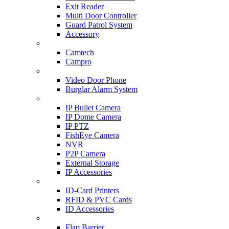
Exit Reader
Multi Door Controller
Guard Patrol System
Accessory
CCTV SURVEILLANCE
Camtech
Campro
HOME & OFFICE AUTOMATION
Video Door Phone
Burglar Alarm System
IP CAM & NVR
IP Bullet Camera
IP Dome Camera
IP PTZ
FishEye Camera
NVR
P2P Camera
External Storage
IP Accessories
ID-CARD & ACCESSORIES
ID-Card Printers
RFID & PVC Cards
ID Accessories
SCANNER & BARRIERS
Flap Barrier