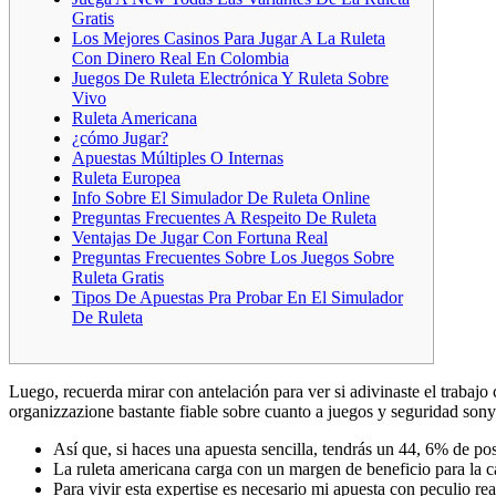
Gratis
Los Mejores Casinos Para Jugar A La Ruleta
Con Dinero Real En Colombia
Juegos De Ruleta Electrónica Y Ruleta Sobre
Vivo
Ruleta Americana
¿cómo Jugar?
Apuestas Múltiples O Internas
Ruleta Europea
Info Sobre El Simulador De Ruleta Online
Preguntas Frecuentes A Respeito De Ruleta
Ventajas De Jugar Con Fortuna Real
Preguntas Frecuentes Sobre Los Juegos Sobre
Ruleta Gratis
Tipos De Apuestas Pra Probar En El Simulador
De Ruleta
Luego, recuerda mirar con antelación para ver si adivinaste el trabajo
organizzazione bastante fiable sobre cuanto a juegos y seguridad sony e
Así que, si haces una apuesta sencilla, tendrás un 44, 6% de pos
La ruleta americana carga con un margen de beneficio para la ca
Para vivir esta expertise es necesario mi apuesta con peculio rea