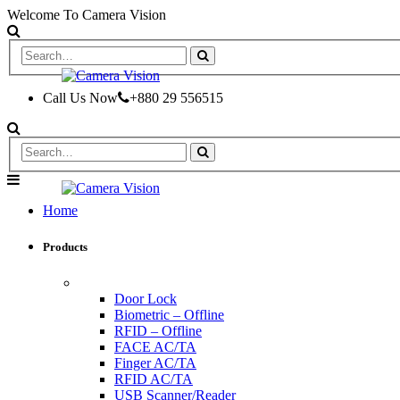
Welcome To Camera Vision
Call Us Now
+880 29 556515
Home
Products
ACCESS CONTROL & TIME ATTENDANCE
Door Lock
Biometric – Offline
RFID – Offline
FACE AC/TA
Finger AC/TA
RFID AC/TA
USB Scanner/Reader