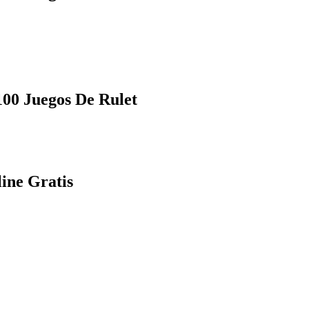
00 Juegos De Rulet
ine Gratis