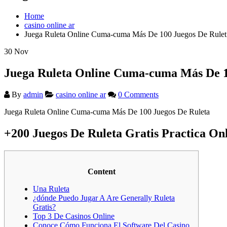
Home
casino online ar
Juega Ruleta Online Cuma-cuma Más De 100 Juegos De Rulet
30
Nov
Juega Ruleta Online Cuma-cuma Más De 1
By
admin
casino online ar
0 Comments
Juega Ruleta Online Cuma-cuma Más De 100 Juegos De Ruleta
+200 Juegos De Ruleta Gratis Practica Onl
Content
Una Ruleta
¿dónde Puedo Jugar A Are Generally Ruleta
Gratis?
Top 3 De Casinos Online
Conoce Cómo Funciona El Software Del Casino