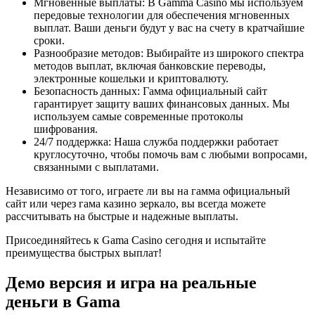
Мгновенные выплаты: В Gamma Casino мы используем
передовые технологии для обеспечения мгновенных
выплат. Ваши деньги будут у вас на счету в кратчайшие
сроки.
Разнообразие методов: Выбирайте из широкого спектра
методов выплат, включая банковские переводы,
электронные кошельки и криптовалюту.
Безопасность данных: Гамма официальный сайт
гарантирует защиту ваших финансовых данных. Мы
используем самые современные протоколы
шифрования.
24/7 поддержка: Наша служба поддержки работает
круглосуточно, чтобы помочь вам с любыми вопросами,
связанными с выплатами.
Независимо от того, играете ли вы на гамма официальный
сайт или через гама казино зеркало, вы всегда можете
рассчитывать на быстрые и надежные выплаты.
Присоединяйтесь к Gama Casino сегодня и испытайте
преимущества быстрых выплат!
Демо версия и игра на реальные
деньги в Gama