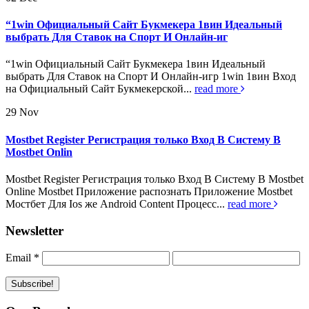
“1win Официальный Сайт Букмекера 1вин Идеальный
выбрать Для Ставок на Спорт И Онлайн-иг
“1win Официальный Сайт Букмекера 1вин Идеальный
выбрать Для Ставок на Спорт И Онлайн-игр 1win 1вин Вход
на Официальный Сайт Букмекерской...
read more
29
Nov
Mostbet Register Регистрация только Вход В Систему В
Mostbet Onlin
Mostbet Register Регистрация только Вход В Систему В Mostbet
Online Mostbet Приложение распознать Приложение Mostbet
Мостбет Для Ios же Android Content Процесс...
read more
Newsletter
Email
*