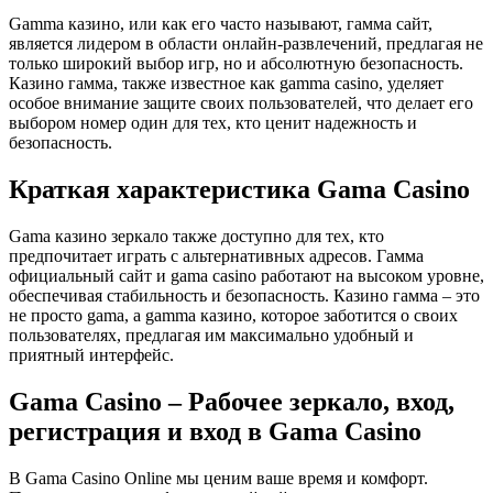
Gamma казино, или как его часто называют, гамма сайт,
является лидером в области онлайн-развлечений, предлагая не
только широкий выбор игр, но и абсолютную безопасность.
Казино гамма, также известное как gamma casino, уделяет
особое внимание защите своих пользователей, что делает его
выбором номер один для тех, кто ценит надежность и
безопасность.
Краткая характеристика Gama Casino
Gama казино зеркало также доступно для тех, кто
предпочитает играть с альтернативных адресов. Гамма
официальный сайт и gama casino работают на высоком уровне,
обеспечивая стабильность и безопасность. Казино гамма – это
не просто gama, а gamma казино, которое заботится о своих
пользователях, предлагая им максимально удобный и
приятный интерфейс.
Gama Casino – Рабочее зеркало, вход,
регистрация и вход в Gama Casino
В Gama Casino Online мы ценим ваше время и комфорт.