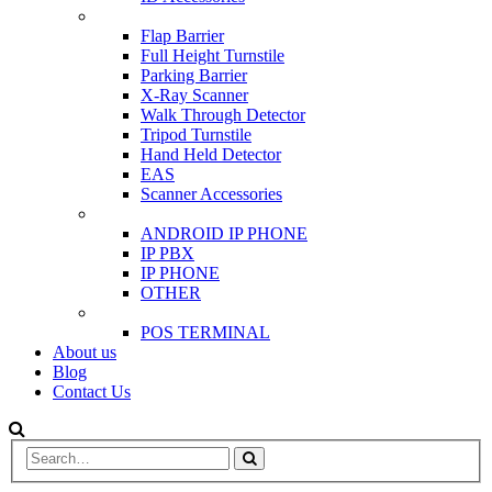
SCANNER & BARRIERS
Flap Barrier
Full Height Turnstile
Parking Barrier
X-Ray Scanner
Walk Through Detector
Tripod Turnstile
Hand Held Detector
EAS
Scanner Accessories
IP & PBX PHONE
ANDROID IP PHONE
IP PBX
IP PHONE
OTHER
POS
POS TERMINAL
About us
Blog
Contact Us