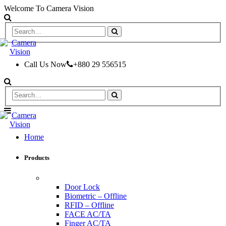
Welcome To Camera Vision
Call Us Now
+880 29 556515
Home
Products
ACCESS CONTROL & TIME ATTENDANCE
Door Lock
Biometric – Offline
RFID – Offline
FACE AC/TA
Finger AC/TA