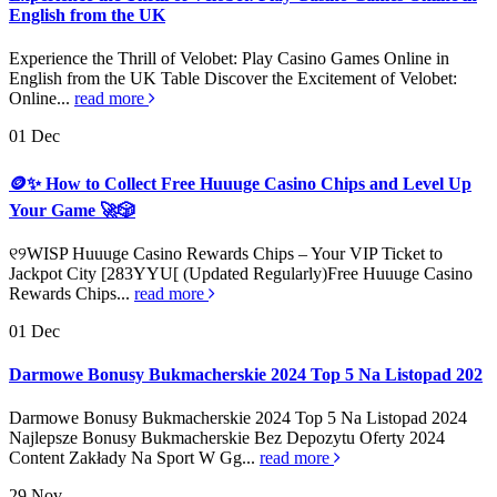
English from the UK
Experience the Thrill of Velobet: Play Casino Games Online in
English from the UK Table Discover the Excitement of Velobet:
Online...
read more
01
Dec
🪙✨ How to Collect Free Huuuge Casino Chips and Level Up
Your Game 🚀🎲
୧୨WISP Huuuge Casino Rewards Chips – Your VIP Ticket to
Jackpot City [283YYU[ (Updated Regularly)Free Huuuge Casino
Rewards Chips...
read more
01
Dec
Darmowe Bonusy Bukmacherskie 2024 Top 5 Na Listopad 202
Darmowe Bonusy Bukmacherskie 2024 Top 5 Na Listopad 2024
Najlepsze Bonusy Bukmacherskie Bez Depozytu Oferty 2024
Content Zakłady Na Sport W Gg...
read more
29
Nov