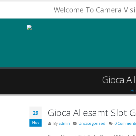
Welcome To Camera Vis
Gioca All
Ho
Gioca Allesamt Slot Gr
29
Nov
By
admin
Uncategorized
0 Comment