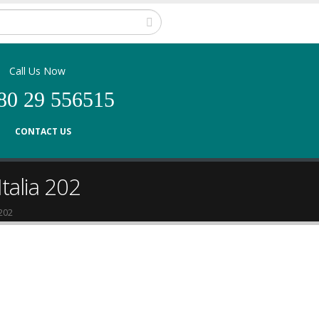
Call Us Now
80 29 556515
CONTACT US
Italia 202
 202