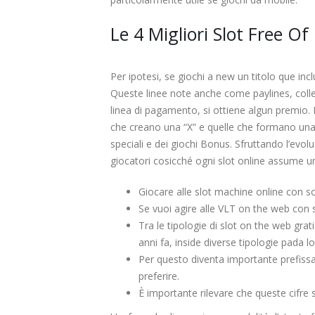
Le 4 Migliori Slot Free Of 
Per ipotesi, se giochi a new un titolo que incl
Queste linee note anche come paylines, colle
linea di pagamento, si ottiene algun premio. Es
che creano una “X” e quelle che formano una “
speciali e dei giochi Bonus. Sfruttando l’evol
giocatori cosicché ogni slot online assume un
Giocare alle slot machine online con sol
Se vuoi agire alle VLT on the web con s
Tra le tipologie di slot on the web grat
anni fa, inside diverse tipologie pada loca
Per questo diventa importante prefissa
preferire.
È importante rilevare che queste cifre