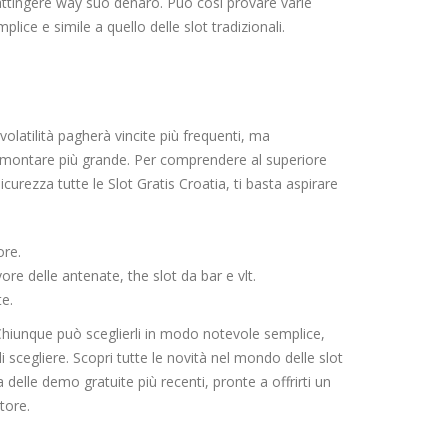
 attingere way suo denaro. Può così provare varie
ice e simile a quello delle slot tradizionali.
volatilità pagherà vincite più frequenti, ma
mmontare più grande. Per comprendere al superiore
icurezza tutte le Slot Gratis Croatia, ti basta aspirare
ore.
re delle antenate, the slot da bar e vlt.
e.
 Chiunque può sceglierli in modo notevole semplice,
i scegliere. Scopri tutte le novità nel mondo delle slot
elle demo gratuite più recenti, pronte a offrirti un
tore.