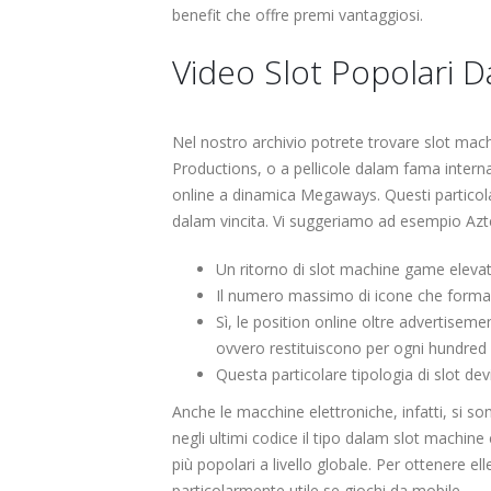
benefit che offre premi vantaggiosi.
Video Slot Popolari 
Nel nostro archivio potrete trovare slot mac
Productions, o a pellicole dalam fama inter
online a dinamica Megaways. Questi particolari
dalam vincita. Vi suggeriamo ad esempio A
Un ritorno di slot machine game elevat
Il numero massimo di icone che forman
Sì, le position online oltre advertisem
ovvero restituiscono per ogni hundred
Questa particolare tipologia di slot de
Anche le macchine elettroniche, infatti, si 
negli ultimi codice il tipo dalam slot machin
più popolari a livello globale. Per ottenere e
particolarmente utile se giochi da mobile.