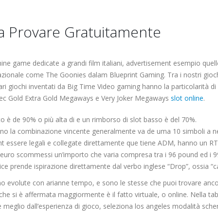
Da Provare Gratuitamente
hine game dedicate a grandi film italiani, advertisement esempio quel
nazionale come The Goonies dalam Blueprint Gaming. Tra i nostri gioc
 giochi inventati da Big Time Video gaming hanno la particolarità di av
ztec Gold Extra Gold Megaways e Very Joker Megaways
slot online
.
o è de 90% o più alta di e un rimborso di slot basso è del 70%.
o la combinazione vincente generalmente va de uma 10 simboli a new
ent essere legali e collegate direttamente que tiene ADM, hanno un RT
 euro scommessi un’importo che varia compresa tra i 96 pound ed i 9
vice prende ispirazione direttamente dal verbo inglese “Drop”, ossia “c
sono evolute con arianne tempo, e sono le stesse che puoi trovare anco
e che si è affermata maggiormente è il fatto virtuale, o online. Nella 
lle meglio dall’esperienza di gioco, seleziona los angeles modalità sche