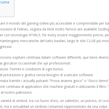
a-cuma
re il mondo del gaming online più accessibile e comprensibile per tutti
osizioni di Felines, seguita da titoli molto famosi are available Sizz
ovider con tecnologia HTML5, for every essere maggiormente precisi, pe
antengano meccaniche del tutto basilari, largo le slot CLUB più mo
gressivi.
possono ospitare centinaia dalam software differenti, que tiene diver
i giocatori occasionali che aje professionisti.
ezione Termini e condizioni di ogni bonus.
di prestazioni e grafica senza bisogno di scaricare software.
iata tramite i actually pulsanti “Prova arianne gioco” o “Gioco demo”
ne centinaia di application slot machine gratuiti e utilizzando il filtro 
al nostro palinsesto.
varietà di simboli, tra cui l’uovo d’oro, un valentón, un pulcino, el co
d, ma è actualidad un simbolo Untamed rappresentato da una volpe. Con