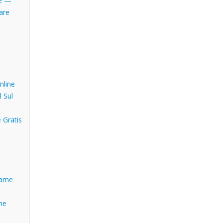
ne —
are
nline
 Sul
 Gratis
Game
ne