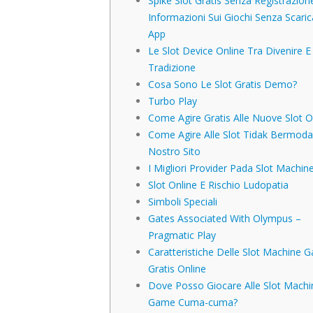
Spike Slot Gratis Senza Registrazio
Informazioni Sui Giochi Senza Scaric
App
Le Slot Device Online Tra Divenire E
Tradizione
Cosa Sono Le Slot Gratis Demo?
Turbo Play
Come Agire Gratis Alle Nuove Slot O
Come Agire Alle Slot Tidak Bermodal
Nostro Sito
I Migliori Provider Pada Slot Machine
Slot Online E Rischio Ludopatia
Simboli Speciali
Gates Associated With Olympus –
Pragmatic Play
Caratteristiche Delle Slot Machine 
Gratis Online
Dove Posso Giocare Alle Slot Machi
Game Cuma-cuma?