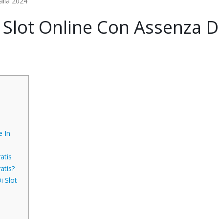
talia 2024
+ Slot Online Con Assenza 
e In
atis
atis?
i Slot