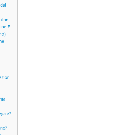
dal
nline
ine E
mo)
ine
ezioni
nia
egale?
ine?