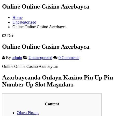
Online Online Casino Azerbayca
Home
Uncategorized
Online Online Casino Azerbayca
02
Dec
Online Online Casino Azerbayca
By
admin
Uncategorized
0 Comments
Online Online Casino Azerbaycan
Azərbaycanda Onlayn Kazino Pin Up Pin
Number Up Slot Maşınları
Content
Əlavə Pin-up