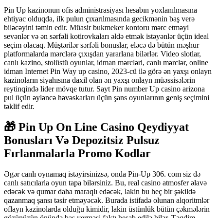
Pin Up kazinonun ofis administrasiyası hesabın yoxlanılmasına
ehtiyac olduqda, ilk pulun çıxarılmasında gecikmənin baş verə
biləcəyini təmin edir. Müasir bukmeker kontoru mərc etməyi
sevənlər və ən sərfəli kotirovkaları əldə etmək istəyənlər üçün ideal
seçim olacaq. Müştərilər sərfəli bonuslar, eləcə də bütün məşhur
platformalarda mərclərə çıxışdan yararlana bilərlər. Video slotlar,
canlı kazino, stolüstü oyunlar, idman mərcləri, canlı mərclər, online
idman Internet Pin Way up casino, 2023-cü ilə görə ən yaxşı onlayn
kazinoların siyahısına daxil olan ən yaxşı onlayn müəssisələrin
reytinqində lider mövqe tutur. Sayt Pin number Up casino arizona
pul üçün əyləncə həvəskarları üçün şans oyunlarının geniş seçimini
təklif edir.
🎁 Pin Up On Line Casino Qeydiyyat
Bonusları Və Depozitsiz Pulsuz
Fırlanmalarla Promo Kodlar
Əgər canlı oynamaq istəyirsinizsə, onda Pin-Up 306. com siz də
canlı satıcılarla oyun tapa bilərsiniz. Bu, real casino atmosfer əlavə
edəcək və qumar daha maraqlı edəcək, lakin bu heç bir şəkildə
qazanmaq şansı təsir etməyəcək. Burada istifadə olunan alqoritmlər
oflayn kazinolarda olduğu kimidir, lakin üstünlük bütün çəkmələrin
gözünüzün önündə baş verməsi faktı hesab edilə bilər. Təqdim