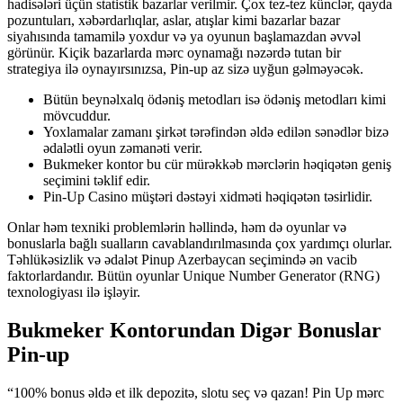
hadisələri üçün statistik bazarlar verilmir. Çox tez-tez künclər, qayda
pozuntuları, xəbərdarlıqlar, aslar, atışlar kimi bazarlar bazar
siyahısında tamamilə yoxdur və ya oyunun başlamazdan əvvəl
görünür. Kiçik bazarlarda mərc oynamağı nəzərdə tutan bir
strategiya ilə oynayırsınızsa, Pin-up az sizə uyğun gəlməyəcək.
Bütün beynəlxalq ödəniş metodları isə ödəniş metodları kimi
mövcuddur.
Yoxlamalar zamanı şirkət tərəfindən əldə edilən sənədlər bizə
ədalətli oyun zəmanəti verir.
Bukmeker kontor bu cür mürəkkəb mərclərin həqiqətən geniş
seçimini təklif edir.
Pin-Up Casino müştəri dəstəyi xidməti həqiqətən təsirlidir.
Onlar həm texniki problemlərin həllində, həm də oyunlar və
bonuslarla bağlı sualların cavablandırılmasında çox yardımçı olurlar.
Təhlükəsizlik və ədalət Pinup Azerbaycan seçimində ən vacib
faktorlardandır. Bütün oyunlar Unique Number Generator (RNG)
texnologiyası ilə işləyir.
Bukmeker Kontorundan Digər Bonuslar
Pin-up
“100% bonus əldə et ilk depozitə, slotu seç və qazan! Pin Up mərc