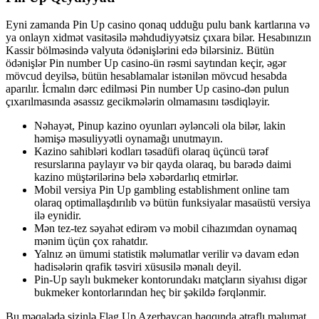
Eyni zamanda Pin Up casino qonaq udduğu pulu bank kartlarına və
ya onlayn xidmət vasitəsilə məhdudiyyətsiz çıxara bilər. Hesabınızın
Kassir bölməsində valyuta ödənişlərini edə bilərsiniz. Bütün
ödənişlər Pin number Up casino-ün rəsmi saytından keçir, əgər
mövcud deyilsə, bütün hesablamalar istənilən mövcud hesabda
aparılır. İcmalın dərc edilməsi Pin number Up casino-dən pulun
çıxarılmasında əsassız gecikmələrin olmamasını təsdiqləyir.
Nəhayət, Pinup kazino oyunları əyləncəli ola bilər, lakin
həmişə məsuliyyətli oynamağı unutmayın.
Kazino sahibləri kodları təsadüfi olaraq üçüncü tərəf
resurslarına paylayır və bir qayda olaraq, bu barədə daimi
kazino müştərilərinə belə xəbərdarlıq etmirlər.
Mobil versiya Pin Up gambling establishment online tam
olaraq optimallaşdırılıb və bütün funksiyalar masaüstü versiya
ilə eynidir.
Mən tez-tez səyahət edirəm və mobil cihazımdan oynamaq
mənim üçün çox rahatdır.
Yalnız ən ümumi statistik məlumatlar verilir və davam edən
hadisələrin qrafik təsviri xüsusilə mənalı deyil.
Pin-Up saylı bukmeker kontorundakı matçların siyahısı digər
bukmeker kontorlarından heç bir şəkildə fərqlənmir.
Bu məqalədə sizinlə Flag Up Azerbaycan haqqında ətraflı məlumat