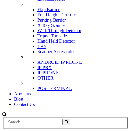
SCANNER & BARRIERS
Flap Barrier
Full Height Turnstile
Parking Barrier
X-Ray Scanner
Walk Through Detector
Tripod Turnstile
Hand Held Detector
EAS
Scanner Accessories
IP & PBX PHONE
ANDROID IP PHONE
IP PBX
IP PHONE
OTHER
POS
POS TERMINAL
About us
Blog
Contact Us