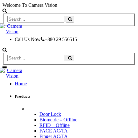
Welcome To Camera Vision
Call Us Now
+880 29 556515
Home
Products
ACCESS CONTROL & TIME ATTENDANCE
Door Lock
Biometric – Offline
RFID – Offline
FACE AC/TA
Finger AC/TA