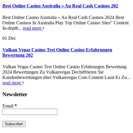
Best Online Casino Australia » Au Real Cash Casinos 202
Best Online Casino Australia » Au Real Cash Casinos 2024 Best
Online Casinos In Australia Play Top Online Casino Sites” Content
In-depth...
read more
01
Dec
Vulkan Vegas Casino Test Online Casino Erfahrungen
Bewertung 202
Vulkan Vegas Casino Test Online Casino Erfahrungen Bewertung
2024 Bewertungen Zu Vulkanvegas Dechiffrieren Sie
Kundenbewertungen über Vulkanvegas Com Content Lasst Es Zu...
read more
Newsletter
Email
*