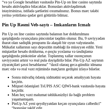
“və ya Google hesabları vasitəsilə Pin-Up on line casino saytında
hesabı aktivləşdirə biləcəklər. Bonusları aktivləşdirmək
istəyirsinizsə, istifadə şərtlərini oxumalısınız. Bonus mərc tələbi
yerinə yetirilənə qədər geri götürülə bilməz.
Pin Up Rəsmi Veb-saytı – Imkanların Icmalı
Pin Up on line casino saytında balansın hər doldurulması
qarşılığında oyunçulara pincoinlər təqdim olunur. Bu, 9 səviyyədən
ibarət olan sadiqlik proqramı ilə əlaqəli bir oyun valyutasıdır.
Mükafat xallarının sayı depozitin məbləği ilə müəyyən edilir. Yeni
müştərilər hesabı doldurma, e-poçtu yoxlama və təsdiqləmə
qarşılığında pinkoinlər alırlar. Toplanmış xallar ouonçunun
səviyyəsini artırır və real pula dəyişdirilə bilər. Pin-Up AZ saytının
ziyarətçiləri şəxsi hesablarına” “daxil olaraq gecə-gündüz idmana
mərc edə və real vaxt rejimində matçların gedişini izləyə bilərlər.
Sonra müvafiq ödəniş xidmətini seçərək əməliyyatı həyata
keçirin.
Müştəri ödənişləri TsUPIS ASC QIWI-bank vasitəsilə həyata
keçirilir.
Mən heç vaxt məlumat təhlükəsizliyi ilə bağlı problem
yaşamamışam.
PinUp AZ yeni qeydiyyatdan keçən oyunçulara cəlbedici”
“bonuslar təklif edir.