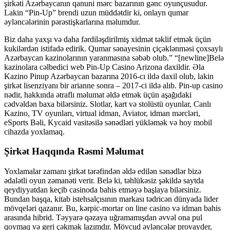
şirkəti Azərbaycanın qanuni mərc bazarının gənc oyunçusudur.
Lakin “Pin-Up” brendi uzun müddətdir ki, onlayn qumar
əyləncələrinin pərəstişkarlarına məlumdur.
Biz daha yaxşı və daha fərdiləşdirilmiş xidmət təklif etmək üçün
kukilərdən istifadə edirik. Qumar sənayesinin çiçəklənməsi çoxsaylı
Azərbaycan kazinolarının yaranmasına səbəb olub.” “[newline]Belə
kazinolara cəlbedici web Pin-Up Casino Arizona daxildir. Əla
Kazino Pinup Azərbaycan bazarına 2016-cı ildə daxil olub, lakin
şirkət lisenziyanı bir arianne sonra – 2017-ci ildə alıb. Pin-up casino
nədir, hakkında ətraflı məlumat əldə etmək üçün aşağıdaki
cədvəldən baxa bilərsiniz. Slotlar, kart və stolüstü oyunlar, Canlı
Kazino, TV oyunları, virtual idman, Aviator, idman mərcləri,
eSports Bəli, Kycaid vasitəsilə sənədləri yükləmək və hoy mobil
cihazda yoxlamaq.
Şirkət Haqqında Rəsmi Məlumat
Yoxlamalar zamanı şirkət tərəfindən əldə edilən sənədlər bizə
ədalətli oyun zəmanəti verir. Belə ki, təhlükəsiz şəkildə saytda
qeydiyyatdan keçib casinoda bahis etməyə başlaya bilərsiniz.
Bundan başqa, kitab istehsalçısının markası tədricən dünyada lider
mövqeləri qazanır. Bu, kərpic-mortar on line casino və idman bahis
arasında hibrid. Təyyarə qəzaya uğramamışdan əvvəl ona pul
qoymaq və geri çəkmək lazımdır. Mövcud əyləncələr provayder,