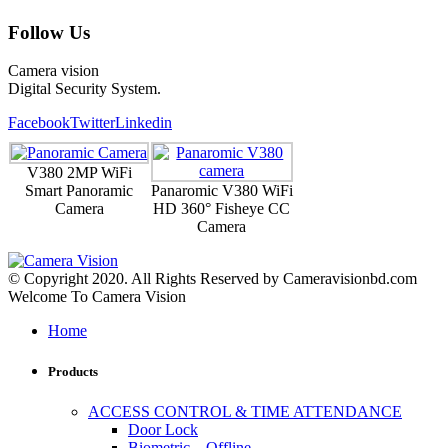
Follow Us
Camera vision
Digital Security System.
Facebook
Twitter
Linkedin
V380 2MP WiFi
Smart Panoramic
Panaromic V380 WiFi
Camera
HD 360° Fisheye CC
Camera
© Copyright 2020. All Rights Reserved by Cameravisionbd.com
Welcome To Camera Vision
Home
Products
ACCESS CONTROL & TIME ATTENDANCE
Door Lock
Biometric – Offline