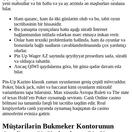
yeni məhsullar və bir həftə və ya ay ərzində ən məşhurları sıralana
bilər.
Həm qazanc, həm də itki günlərim olub və bu, təbii oyun
təcrübəsinin bir hissəsidir.
Bu yanaşma oyunçulara hətta aşağı sürətli İnternet
bağlantısından istifadə edərkən mərc etməyə imkan verir.
Onlar həm texniki problemlərin həllində, həm də oyunlar və
bonuslarla bağlı sualların cavablandırılmasında çox yardımçı
olurlar.
Pin Up Wager AZ saytında qeydiyyat proseduru sadə, sürətli
və olduqca rahatdır.
Ancaq QIWI qaydalarına görə, bir günə qədər davam edə
bilər.
Pin-Up Kazino klassik zaman oyunlarının geniş çeşidi mövcuddur.
Poker, black jack, rulet və baccarat kimi oyunların müxtəlif
variantlarını tapa bilərsiniz. Mən xüsusilə Avropa Ruleti və The state
of texas Hold’em Poker oynamağı sevirəm. Canlı Online casino
bölməsi isə tamamilə fərqli bir təcrübə təqdim edir. Real
krupiyerlərlə canlı yayımda oynamaq həqiqətən də casino
atmosferini evinizə gətirir.
Müştərilərin Bukmeker Kontorunun