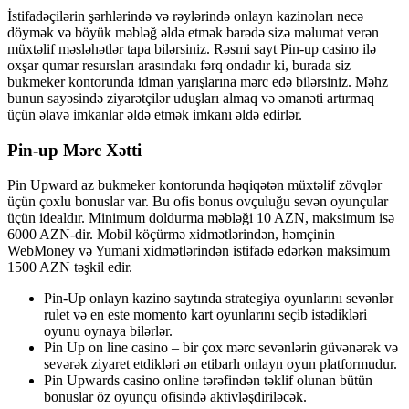
İstifadəçilərin şərhlərində və rəylərində onlayn kazinoları necə
döymək və böyük məbləğ əldə etmək barədə sizə məlumat verən
müxtəlif məsləhətlər tapa bilərsiniz. Rəsmi sayt Pin-up casino ilə
oxşar qumar resursları arasındakı fərq ondadır ki, burada siz
bukmeker kontorunda idman yarışlarına mərc edə bilərsiniz. Məhz
bunun sayəsində ziyarətçilər uduşları almaq və əmanəti artırmaq
üçün əlavə imkanlar əldə etmək imkanı əldə edirlər.
Pin-up Mərc Xətti
Pin Upward az bukmeker kontorunda həqiqətən müxtəlif zövqlər
üçün çoxlu bonuslar var. Bu ofis bonus ovçuluğu sevən oyunçular
üçün idealdır. Minimum doldurma məbləği 10 AZN, maksimum isə
6000 AZN-dir. Mobil köçürmə xidmətlərindən, həmçinin
WebMoney və Yumani xidmətlərindən istifadə edərkən maksimum
1500 AZN təşkil edir.
Pin-Up onlayn kazino saytında strategiya oyunlarını sevənlər
rulet və en este momento kart oyunlarını seçib istədikləri
oyunu oynaya bilərlər.
Pin Up on line casino – bir çox mərc sevənlərin güvənərək və
sevərək ziyaret etdikləri ən etibarlı onlayn oyun platformudur.
Pin Upwards casino online tərəfindən təklif olunan bütün
bonuslar öz oyunçu ofisində aktivləşdiriləcək.