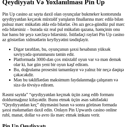
Qeydiyyatı Və Yoxlanılması Pin Up
Pin Up casino az sayta daxil olan oyunçular bukmeker kontorunda
qeydiyyatdan keçərək müxtəlif yarışların finallarına mərc edilə bilən
pulsuz mərc mükafatı əldə edə bilərlər. Ən azı gecə-gündüz pul mərc
edə bilərsiniz – burada siz real pul mükafatı qazana, həmçinin onu
hər hansı bir şeyə xərcləyə bilərsiniz. İstifadəçi rəyləri Pin Up casino
az göstərilən xidmətlərin keyfiyyətini təsdiqləyir.
Digər tərəfdən, bu, oyunçunun şəxsi hesabının yüksək
səviyyədə qorunmasını təmin edir.
Platformada 3000-dən çox müxtəlif oyun var və mən demək
olar ki, hər gün yeni bir oyun kəşf edirəm.
Bu, doğrulama prosesini tamamlayır və yalnız bir neçə dəqiqə
çəkəcəkdir.
Mən bu təkliflərdən maksimum faydalanmağa çalışıram və
sizə də tövsiyə edirəm.
Rəsmi saytda” “qeydiyyatdan keçmək üçün zəng edib formanı
doldurmağınız kifayətdir. Bunu etmək üçün əsas səhifədəki
“Qeydiyyatdan keç” düyməsini basın və sonra görünən formada
şəxsi məlumatları daxil edin. Onlayn Pin Upwards casino online
rubl, manat, dollar və avro ilə mərc etmək imkanı verir.
Pin Up Qeydiyyatı